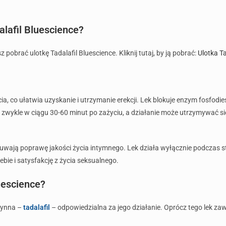
lafil Bluescience?
pobrać ulotkę Tadalafil Bluescience. Kliknij tutaj, by ją pobrać:
Ulotka Ta
cia, co ułatwia uzyskanie i utrzymanie erekcji. Lek blokuje enzym fosfo
ę zwykle w ciągu 30-60 minut po zażyciu, a działanie może utrzymywać s
zuwają poprawę jakości życia intymnego. Lek działa wyłącznie podczas sty
bie i satysfakcję z życia seksualnego.
uescience?
czynna –
tadalafil
– odpowiedzialna za jego działanie. Oprócz tego lek za