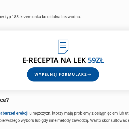
r typ 188, krzemionka koloidalna bezwodna.
E-RECEPTA
NA LEK
59ZŁ
WYPEŁNIJ FORMULARZ
nce?
zaburzeń erekcji
u mężczyzn, którzy mają problemy z osiągnięciem lub ut
pierwszego wyboru lub gdy inne metody zawodzą. Warto skonsultować się z