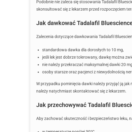
Podobnie nie zaleca się stosowania Tadalafil Bluesc
skonsultować się z lekarzem przed rozpoczęciem tera
Jak dawkować Tadalafil Bluescienc
Zalecenia dotyczące dawkowania Tadalafil Bluescien
standardowa dawka dla dorosłych to 10 mg,
jeśli lek jest dobrze tolerowany, dawkę można zw
nie należy przekraczać maksymalnej dawki 20 mg
osoby starsze oraz pacjenci z niewydolnością 
W przypadku pominięcia dawki należy przyjąć ją jak 
należy natychmiast skontaktować się z lekarzem.
Jak przechowywać Tadalafil Bluesc
Aby zachować skuteczność i bezpieczeństwo leku, na
w temperaturze poniżej 30°C,