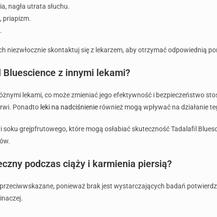
a, nagła utrata słuchu.
, priapizm.
.
h niezwłocznie skontaktuj się z lekarzem, aby otrzymać odpowiednią p
l Bluescience z innymi lekami?
 różnymi lekami, co może zmieniać jego efektywność i bezpieczeństwo sto
krwi. Ponadto
leki na nadciśnienie
również mogą wpływać na działanie te
u i soku grejpfrutowego, które mogą osłabiać skuteczność Tadalafil Blue
ów.
eczny podczas ciąży i karmienia piersią?
st przeciwwskazane, ponieważ brak jest wystarczających badań potwierdz
inaczej.