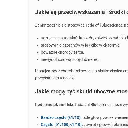
Jakie są przeciwwskazania i środki 
Zanim zacznie się stosować Tadalafil Bluescience,
uczulenie na tadalafil lub którykolwiek składnik le
stosowanie azotanów w jakiejkolwiek formie,
poważne choroby serca,
niewydolność wątroby lub nerek.
U pacjentów z chorobami serca lub niskim ciśnieniem
przepisaniem tego leku.
Jakie mogą być skutki uboczne stos
Podobnie jak inne leki, Tadalafil Bluescience może 
Bardzo częste (≥1/10):
bóle głowy, zaczerwienien
Częste (≥1/100, <1/10):
zawroty głowy, bóle mięśn