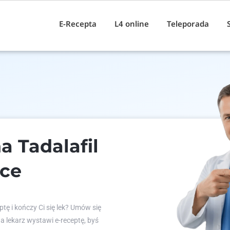
E-Recepta
L4 online
Teleporada
a Tadalafil
nce
tę i kończy Ci się lek? Umów się
 a lekarz wystawi e-receptę, byś