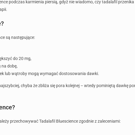
ience podczas karmienia piersią, gdyż nie wiadomo, czy tadalafil przeni
pii.
e?
ce są następujące:
iększyć do 20 mg,
 na dobę,
nerek lub wątroby mogą wymagać dostosowania dawki.
najszybciej, chyba że zbliża się pora kolejnej – wtedy pominiętą dawkę 
ience?
leży przechowywać Tadalafil Bluescience zgodnie z zaleceniami: