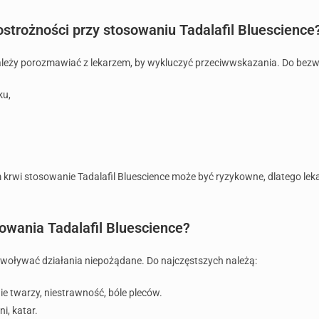
ostrożności przy stosowaniu Tadalafil Bluescience
 należy porozmawiać z lekarzem, by wykluczyć przeciwwskazania. Do be
ku,
 krwi stosowanie Tadalafil Bluescience może być ryzykowne, dlatego lek
owania Tadalafil Bluescience?
wywoływać działania niepożądane. Do najczęstszych należą:
ie twarzy, niestrawność, bóle pleców.
i, katar.