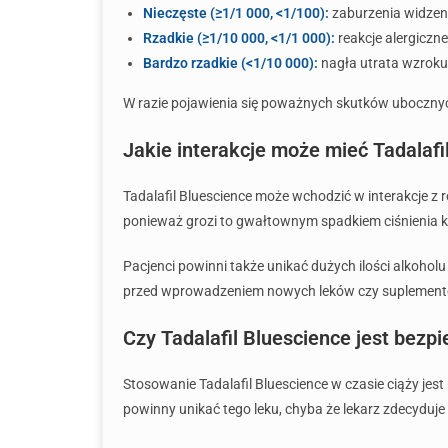
Nieczęste (≥1/1 000, <1/100):
zaburzenia widzeni
Rzadkie (≥1/10 000, <1/1 000):
reakcje alergiczne
Bardzo rzadkie (<1/10 000):
nagła utrata wzroku
W razie pojawienia się poważnych skutków ubocznyc
Jakie interakcje może mieć Tadalafi
Tadalafil Bluescience może wchodzić w interakcje z
ponieważ grozi to gwałtownym spadkiem ciśnienia 
Pacjenci powinni także unikać dużych ilości alkohol
przed wprowadzeniem nowych leków czy suplement
Czy Tadalafil Bluescience jest bezpi
Stosowanie Tadalafil Bluescience w czasie ciąży je
powinny unikać tego leku, chyba że lekarz zdecyduje 