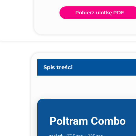
Pobierz ulotkę PDF
Spis treści
Poltram Combo