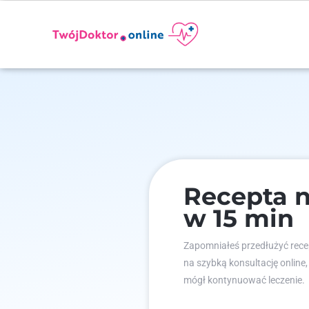
Recepta 
w 15 min
Zapomniałeś przedłużyć recep
na szybką konsultację online,
mógł kontynuować leczenie.