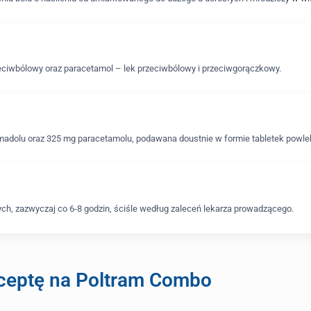
zeciwbólowy oraz paracetamol – lek przeciwbólowy i przeciwgorączkowy.
adolu oraz 325 mg paracetamolu, podawana doustnie w formie tabletek powle
h, zazwyczaj co 6-8 godzin, ściśle według zaleceń lekarza prowadzącego.
ceptę na Poltram Combo