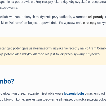
nie na podstawie ważnej recepty lekarskiej. Aby uzyskać e-receptę na t
o stosowania.
rnej lub, w uzasadnionych medycznie przypadkach, w ramach
teleporady
.
 lekiem Poltram Combo jest odpowiednia. Po wystawieniu
e-recepty
otrzy
ancji o potencjale uzależniającym, uzyskanie recepty na Poltram Combo 
ją potencjalne ryzyko, dlatego nie jest to lek przepisywany rutynowo.
ombo?
ego głównym przeznaczeniem jest objawowe
leczenie bólu
o nasileniu o
, u których konieczne jest zastosowanie silniejszego środka przeciwból