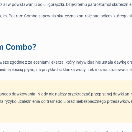
ział w powstawaniu bólu i gorączki. Dzięki temu paracetamol skutecznie 
, lek Poltram Combo zapewnia skuteczną kontrolę nad bólem, którego
ram Combo?
ze zgodnie z zaleceniami lekarza, który indywidualnie ustala dawkę oraz
wiednią ilością płynu, na przykład szklanką wody. Lek można stosować ni
conego dawkowania. Nigdy nie należy przekraczać przepisanej dawki ani 
rza ryzyko uzależnienia od tramadolu oraz niebezpiecznego przedawkow