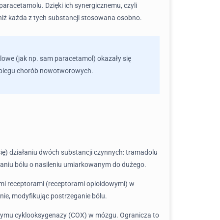
aracetamolu. Dzięki ich synergicznemu, czyli
niż każda z tych substancji stosowana osobno.
bólowe (jak np. sam paracetamol) okazały się
zebiegu chorób nowotworowych.
ię) działaniu dwóch substancji czynnych: tramadolu
czaniu bólu o nasileniu umiarkowanym do dużego.
mi receptorami (receptorami opioidowymi) w
e, modyfikując postrzeganie bólu.
zymu cyklooksygenazy (COX) w mózgu. Ogranicza to