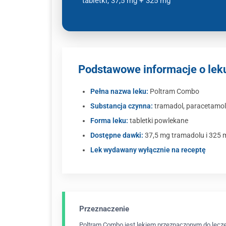
tabletki, 37,5 mg + 325 mg
Podstawowe informacje o le
Pełna nazwa leku:
Poltram Combo
Substancja czynna:
tramadol, paracetamol
Forma leku:
tabletki powlekane
Dostępne dawki:
37,5 mg tramadolu i 325
Lek wydawany wyłącznie na receptę
Przeznaczenie
Poltram Combo jest lekiem przeznaczonym do leczen