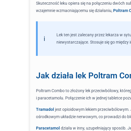
Skuteczność leku opiera się na połączeniu dwóch su
wzajemnie wzmacniającemu się działaniu,
Poltram 
Lek ten jest zalecany przez lekarza w sy
niewystarczające. Stosuje się go międz
Jak działa lek Poltram C
Poltram Combo to złożony lek przeciwbólowy, które
i paracetamolu. Połączenie ich w jednej tabletce p
Tramadol
jest opioidowym lekiem przeciwbólowym. J
ośrodkowym układzie nerwowym, co prowadzi do blo
Paracetamol
działa w inny, uzupełniający sposób