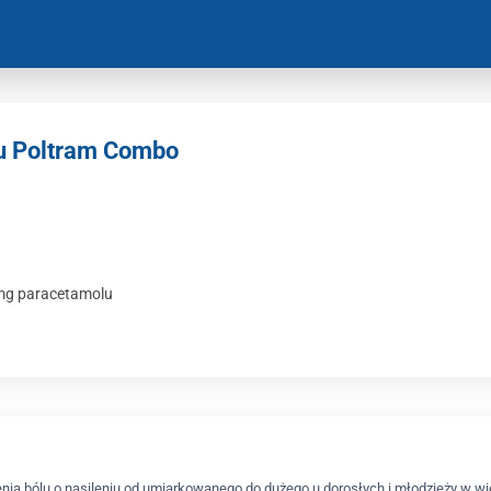
ku Poltram Combo
 mg paracetamolu
ia bólu o nasileniu od umiarkowanego do dużego u dorosłych i młodzieży w wie