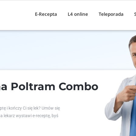
E-Recepta
L4 online
Teleporada
na Poltram Combo
tę i kończy Ci się lek? Umów się
 a lekarz wystawi e-receptę, byś