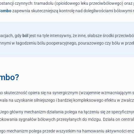
bstancji czynnych: tramadolu (opioidowego leku przeciwbólowego) oraz p
Combo
zapewnia skuteczniejszą kontrolę nad dolegliwościami bólowymi 
tuacjach, gdy
ból
jest na tyle intensywny, że inne, słabsze środki przeciw
y innymi w łagodzeniu bólu pooperacyjnego, pourazowego czy bólu w pr
ombo?
go skuteczność opiera się na synergicznym (wzajemnie wzmacniającym s
ozwala na uzyskanie silniejszego i bardziej kompleksowego efektu w zwal
ego główny mechanizm działania polega na łączeniu się ze specyficzny
kowania sygnałów bólowych przesyłanych do mózgu. Działa on centralni
. Jego mechanizm polega przede wszystkim na hamowaniu aktywności en