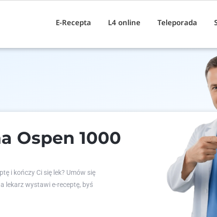
E-Recepta
L4 online
Teleporada
na Ospen 1000
tę i kończy Ci się lek? Umów się
 a lekarz wystawi e-receptę, byś