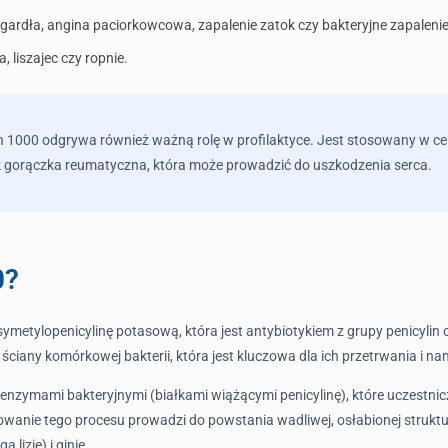
 gardła, angina paciorkowcowa, zapalenie zatok czy bakteryjne zapalenie 
ża, liszajec czy ropnie.
n 1000 odgrywa również ważną rolę w profilaktyce. Jest stosowany w c
 gorączka reumatyczna, która może prowadzić do uszkodzenia serca.
0?
metylopenicylinę potasową, która jest antybiotykiem z grupy penicylin 
iany komórkowej bakterii, która jest kluczowa dla ich przetrwania i n
 enzymami bakteryjnymi (białkami wiążącymi penicylinę), które uczestni
nie tego procesu prowadzi do powstania wadliwej, osłabionej struktur
 lizie) i ginie.