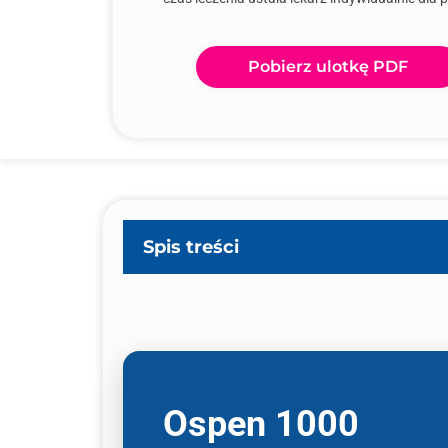
Pobierz ulotkę PDF
Spis treści
Ospen 1000