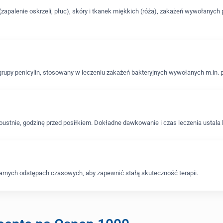
palenie oskrzeli, płuc), skóry i tkanek miękkich (róża), zakażeń wywołanych p
rupy penicylin, stosowany w leczeniu zakażeń bakteryjnych wywołanych m.in. 
oustnie, godzinę przed posiłkiem. Dokładne dawkowanie i czas leczenia ustala 
ularnych odstępach czasowych, aby zapewnić stałą skuteczność terapii.