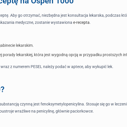
ceptę na Ospen 1000
ptę. Aby go otrzymać, niezbędna jest konsultacja lekarska, podczas które
 wskazania medyczne, zostanie wystawiona
e-recepta
.
abinecie lekarskim.
nej porady lekarskiej, która jest wygodną opcją w przypadku prostszych inf
ry wraz z numerem PESEL należy podać w aptece, aby wykupić lek.
0?
 substancją czynną jest fenoksymetylopenicylina. Stosuje się go w lecze
troje wrażliwe na penicylinę, głównie paciorkowce.