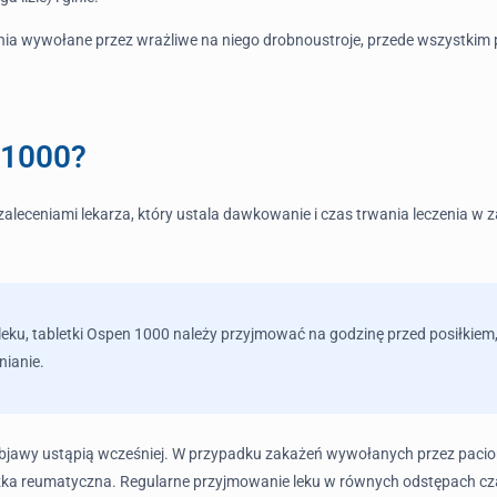
nia wywołane przez wrażliwe na niego drobnoustroje, przede wszystkim p
 1000?
leceniami lekarza, który ustala dawkowanie i czas trwania leczenia w za
u, tabletki Ospen 1000 należy przyjmować na godzinę przed posiłkiem, p
nianie.
 objawy ustąpią wcześniej. W przypadku zakażeń wywołanych przez pacior
zka reumatyczna. Regularne przyjmowanie leku w równych odstępach cza