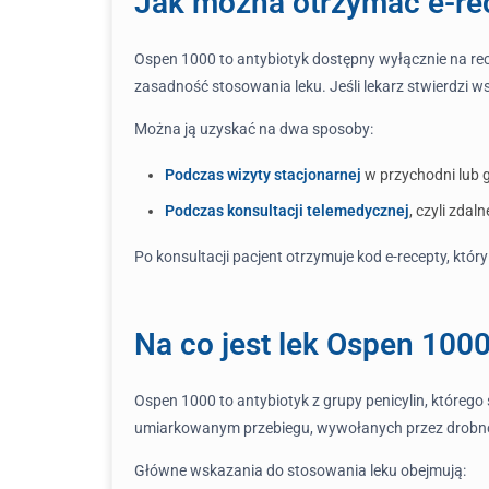
Jak można otrzymać e-re
Ospen 1000 to antybiotyk dostępny wyłącznie na rece
zasadność stosowania leku. Jeśli lekarz stwierdzi
Można ją uzyskać na dwa sposoby:
Podczas wizyty stacjonarnej
w przychodni lub g
Podczas konsultacji telemedycznej
, czyli zdal
Po konsultacji pacjent otrzymuje kod e-recepty, któ
Na co jest lek Ospen 100
Ospen 1000 to antybiotyk z grupy penicylin, którego
umiarkowanym przebiegu, wywołanych przez drobnous
Główne wskazania do stosowania leku obejmują: