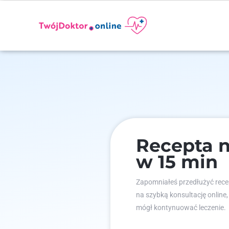
Recepta 
w 15 min
Zapomniałeś przedłużyć recep
na szybką konsultację online,
mógł kontynuować leczenie.