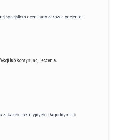
j specjalista oceni stan zdrowia pacjenta i
ekcji lub kontynuacji leczenia.
niu zakażeń bakteryjnych o łagodnym lub