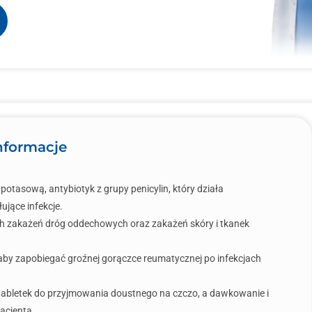
nformacje
otasową, antybiotyk z grupy penicylin, który działa
ujące infekcje.
ych zakażeń dróg oddechowych oraz zakażeń skóry i tkanek
 aby zapobiegać groźnej gorączce reumatycznej po infekcjach
tabletek do przyjmowania doustnego na czczo, a dawkowanie i
pacjenta.