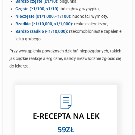
Bardzo częste (≥1/10):
biegunka,
Częste (≥1/100, <1/10):
bóle głowy, wysypka,
Nieczęste (≥1/1,000, <1/100):
nudności
,
wymioty
,
Rzadkie (≥1/10,000, <1/1,000):
reakcje alergiczne,
Bardzo rzadkie (<1/10,000):
rzekomobłoniaste zapalenie
jelita grubego.
Przy wystąpieniu poważnych działań niepożądanych, takich
jak ciężkie reakcje alergiczne, należy niezwłocznie zgłosić się
do lekarza.
E-RECEPTA NA LEK
59ZŁ