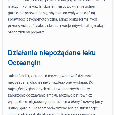
Octeangin na zdolność prowadzenia pojazdów i obsługiwania
maszyn. Ponieważ lek działa miejscowo w jamie ustnej i
gardle, nie przewiduje się, aby miał on wpływ na ogólną
sprawność psychomotoryczną. Mimo braku formalnych
przeciwwskazań, zaleca się obserwację indywidualnej reakcji
organizmu na preparat.
Działania niepożądane leku
Octeangin
Jak każdy lek, Octeangin może powodować działania
niepożądane, chociaż nie u każdego one wystąpią. Do
najczęściej zgłaszanych skutków ubocznych należy
zaburzenie odczuwania smaku. Możliwe jest również
wystąpienie miejscowego podrażnienia błony śluzowej jamy
ustnej i gardła. U osób z nadwrażliwością na substancję
czynną lub którykolwiek składnik leku mogą pojawić się