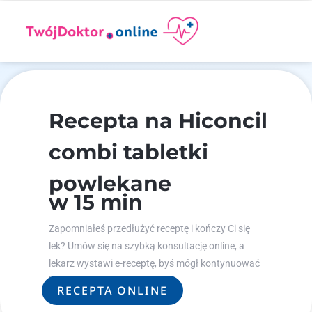
Recepta na Hiconcil
combi tabletki
powlekane
w 15 min
Zapomniałeś przedłużyć receptę i kończy Ci się
lek? Umów się na szybką konsultację online, a
lekarz wystawi e-receptę, byś mógł kontynuować
leczenie.
RECEPTA ONLINE