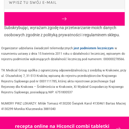
Subskrybując, wyrażam zgodę na przetwarzanie moich danych
osobowych zgodnie z polityką prywatności i regulaminem sklepu.
Organizator udzielania świadczeń telemedycznych
jest podmiotem leczniczym
w
rozumieniu ustawy z dnia 15 kwietnia 2011 roku o działalności leczniczej, wpisanym do
rejestru podmiotów wykonujących działalność leczniczą pod numerem: 000000278566.
TK Medical Group spółka z ograniczoną odpowiedzialnością z siedzibą w Krakowie, przy
ul. Olszańskiej 7, 31-513 Kraków, wpisaną do rejestru przedsiębiorców Krajowego
Rejestru Sądowego pod nr 0001111785, której akta rejestrowe przechowuje Sąd
Rejonowy dla Krakowa – Śródmieścia w Krakowie, XI Wydział Gospodarczy Krajowego
Rejestru Sądowego, posiadającą NIP: 6751800537
NUMERY PWZ LEKARZY: Milde Tomasz 4130200 Świątek Karol 4130461 Bartas Maciej
4130299 Monika Kluczewska 3881040
recepta online na Hiconcil combi tabletki