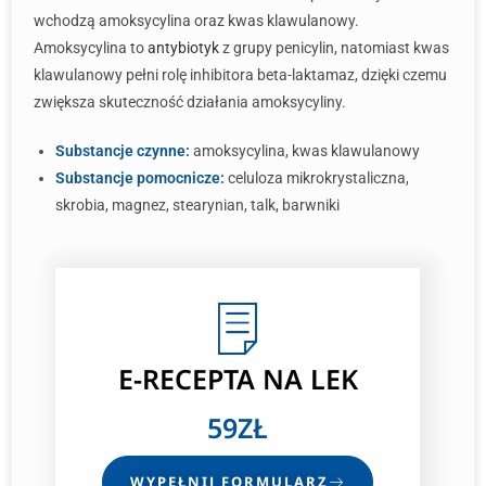
wchodzą amoksycylina oraz kwas klawulanowy.
Amoksycylina to
antybiotyk
z grupy penicylin, natomiast kwas
klawulanowy pełni rolę inhibitora beta-laktamaz, dzięki czemu
zwiększa skuteczność działania amoksycyliny.
Substancje czynne:
amoksycylina, kwas klawulanowy
Substancje pomocnicze:
celuloza mikrokrystaliczna,
skrobia, magnez, stearynian, talk, barwniki
E-RECEPTA
NA LEK
59ZŁ
WYPEŁNIJ FORMULARZ