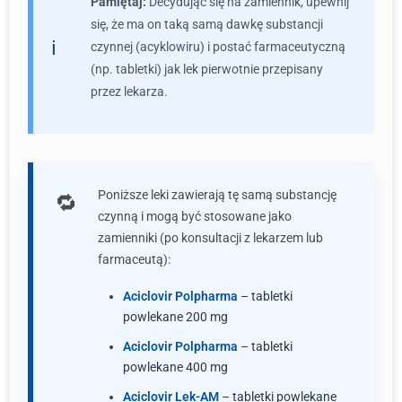
Pamiętaj:
Decydując się na zamiennik, upewnij
się, że ma on taką samą dawkę substancji
czynnej (acyklowiru) i postać farmaceutyczną
(np. tabletki) jak lek pierwotnie przepisany
przez lekarza.
Poniższe leki zawierają tę samą substancję
czynną i mogą być stosowane jako
zamienniki (po konsultacji z lekarzem lub
farmaceutą):
Aciclovir Polpharma
– tabletki
powlekane 200 mg
Aciclovir Polpharma
– tabletki
powlekane 400 mg
Aciclovir Lek-AM
– tabletki powlekane