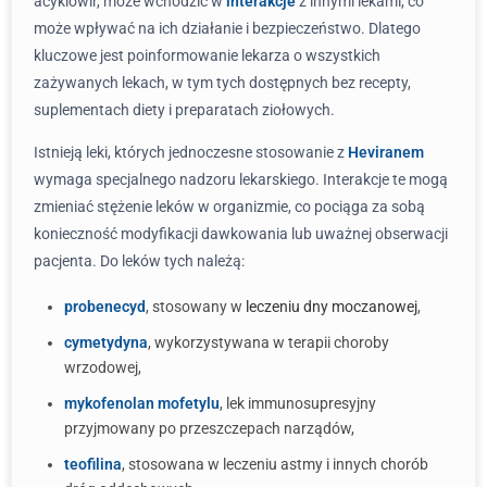
acyklowir, może wchodzić w
interakcje
z innymi lekami, co
może wpływać na ich działanie i bezpieczeństwo. Dlatego
kluczowe jest poinformowanie lekarza o wszystkich
zażywanych lekach, w tym tych dostępnych bez recepty,
suplementach diety i preparatach ziołowych.
Istnieją leki, których jednoczesne stosowanie z
Heviranem
wymaga specjalnego nadzoru lekarskiego. Interakcje te mogą
zmieniać stężenie leków w organizmie, co pociąga za sobą
konieczność modyfikacji dawkowania lub uważnej obserwacji
pacjenta. Do leków tych należą:
probenecyd
, stosowany w
leczeniu dny moczanowej
,
cymetydyna
, wykorzystywana w terapii choroby
wrzodowej,
mykofenolan mofetylu
, lek immunosupresyjny
przyjmowany po przeszczepach narządów,
teofilina
, stosowana w leczeniu astmy i innych chorób