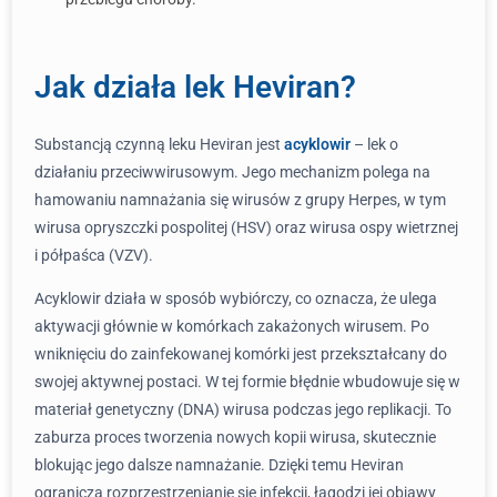
Jak działa lek Heviran?
Substancją czynną leku Heviran jest
acyklowir
– lek o
działaniu przeciwwirusowym. Jego mechanizm polega na
hamowaniu namnażania się wirusów z grupy Herpes, w tym
wirusa opryszczki pospolitej (HSV) oraz wirusa ospy wietrznej
i półpaśca (VZV).
Acyklowir działa w sposób wybiórczy, co oznacza, że ulega
aktywacji głównie w komórkach zakażonych wirusem. Po
wniknięciu do zainfekowanej komórki jest przekształcany do
swojej aktywnej postaci. W tej formie błędnie wbudowuje się w
materiał genetyczny (DNA) wirusa podczas jego replikacji. To
zaburza proces tworzenia nowych kopii wirusa, skutecznie
blokując jego dalsze namnażanie. Dzięki temu Heviran
ogranicza rozprzestrzenianie się infekcji, łagodzi jej objawy