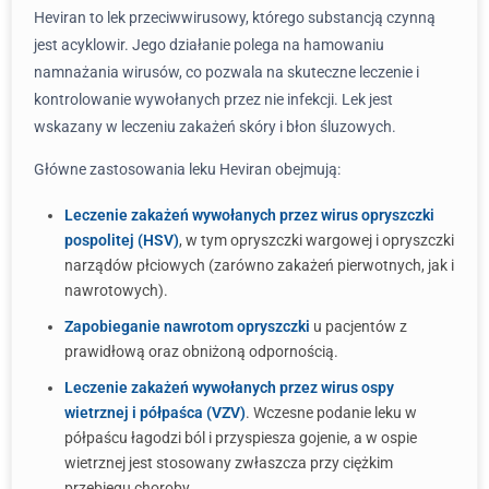
Heviran to lek przeciwwirusowy, którego substancją czynną
jest acyklowir. Jego działanie polega na hamowaniu
namnażania wirusów, co pozwala na skuteczne leczenie i
kontrolowanie wywołanych przez nie infekcji. Lek jest
wskazany w leczeniu zakażeń skóry i błon śluzowych.
Główne zastosowania leku Heviran obejmują:
Leczenie zakażeń wywołanych przez wirus opryszczki
pospolitej (HSV)
, w tym opryszczki wargowej i opryszczki
narządów płciowych (zarówno zakażeń pierwotnych, jak i
nawrotowych).
Zapobieganie nawrotom opryszczki
u pacjentów z
prawidłową oraz obniżoną odpornością.
Leczenie zakażeń wywołanych przez wirus ospy
wietrznej i półpaśca (VZV)
. Wczesne podanie leku w
półpaścu łagodzi ból i przyspiesza gojenie, a w ospie
wietrznej jest stosowany zwłaszcza przy ciężkim
przebiegu choroby.