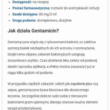
Dostępność:
na receptę
Postać farmaceutyczna:
roztwór do wstrzykiwań i infuzji
Dawki dostępne:
80 mg/2 ml
Droga podania:
domięśniowo, dożylnie
Jak działa Gentamicin?
Gentamycyna wiąże się z rybosomami bakterii, co zakłóca
syntezę białek niezbędnych do ich wzrostu i rozmnażania.
Dzięki temu objawy zakażeń bakteryjnych ustępują
stosunkowo szybko. Czas działania leku zależy od podanej
dawki i sposobu aplikacji, a efekty można zauważyć już w
ciągu kilku godzin od podania.
W przypadku ciężkich zakażeń, takich jak
zapalenie płuc
czy
sepsa, gentamycyna bywa kluczowa dla skutecznego
leczenia. Szczególnie dobrze radzi sobie z tlenowymi
bakteriami gram-ujemnymi, dlatego stanowi ważny element
terapii antybiotykowej.