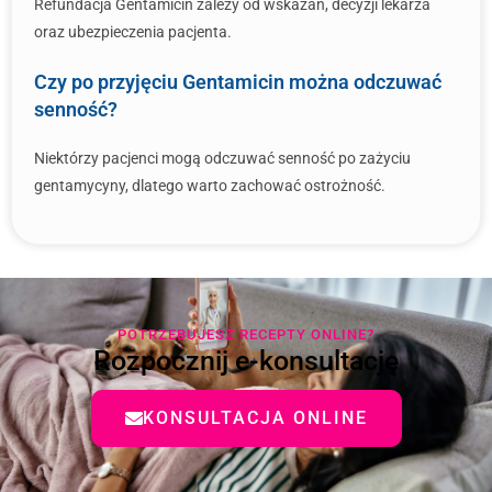
Refundacja Gentamicin zależy od wskazań, decyzji lekarza
oraz ubezpieczenia pacjenta.
Czy po przyjęciu Gentamicin można odczuwać
senność?
Niektórzy pacjenci mogą odczuwać senność po zażyciu
gentamycyny, dlatego warto zachować ostrożność.
POTRZEBUJESZ RECEPTY ONLINE?
Rozpocznij e-konsultację
KONSULTACJA ONLINE