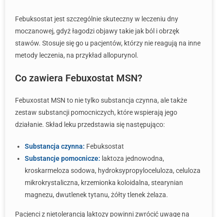
Febuksostat jest szczególnie skuteczny w leczeniu dny
moczanowej, gdyż łagodzi objawy takie jak ból i obrzęk
stawów. Stosuje się go u pacjentów, którzy nie reagują na inne
metody leczenia, na przykład allopurynol.
Co zawiera Febuxostat MSN?
Febuxostat MSN to nie tylko substancja czynna, ale także
zestaw substancji pomocniczych, które wspierają jego
działanie. Skład leku przedstawia się następująco:
Substancja czynna:
Febuksostat
Substancje pomocnicze:
laktoza jednowodna,
kroskarmeloza sodowa, hydroksypropyloceluloza, celuloza
mikrokrystaliczna, krzemionka koloidalna, stearynian
magnezu, dwutlenek tytanu, żółty tlenek żelaza.
Pacjenci z nietolerancją laktozy powinni zwrócić uwagę na