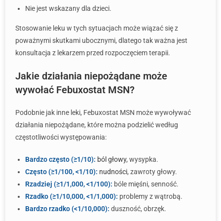
Nie jest wskazany dla dzieci.
Stosowanie leku w tych sytuacjach może wiązać się z
poważnymi skutkami ubocznymi, dlatego tak ważna jest
konsultacja z lekarzem przed rozpoczęciem terapii.
Jakie działania niepożądane może
wywołać Febuxostat MSN?
Podobnie jak inne leki, Febuxostat MSN może wywoływać
działania niepożądane, które można podzielić według
częstotliwości występowania:
Bardzo często (≥1/10):
ból głowy
, wysypka.
Często (≥1/100, <1/10):
nudności
, zawroty głowy.
Rzadziej (≥1/1,000, <1/100):
bóle mięśni, senność.
Rzadko (≥1/10,000, <1/1,000):
problemy z wątrobą.
Bardzo rzadko (<1/10,000):
duszność, obrzęk.