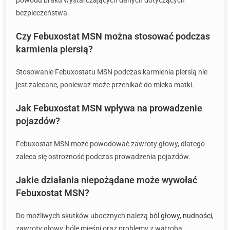
powodu braku wystarczających danych dotyczących
bezpieczeństwa.
Czy Febuxostat MSN można stosować podczas
karmienia piersią?
Stosowanie Febuxostatu MSN podczas karmienia piersią nie
jest zalecane, ponieważ może przenikać do mleka matki.
Jak Febuxostat MSN wpływa na prowadzenie
pojazdów?
Febuxostat MSN może powodować zawroty głowy, dlatego
zaleca się ostrożność podczas prowadzenia pojazdów.
Jakie działania niepożądane może wywołać
Febuxostat MSN?
Do możliwych skutków ubocznych należą
ból głowy
,
nudności
,
zawroty głowy, bóle mięśni oraz problemy z wątrobą.