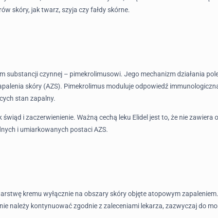
w skóry, jak twarz, szyja czy fałdy skórne.
w nim substancji czynnej – pimekrolimusowi. Jego mechanizm działania 
zapalenia skóry (AZS). Pimekrolimus moduluje odpowiedź immunologiczn
cych stan zapalny.
 świąd i zaczerwienienie. Ważną cechą leku Elidel jest to, że nie zawiera
odnych i umiarkowanych postaci AZS.
ą warstwę kremu wyłącznie na obszary skóry objęte atopowym zapaleniem. 
enie należy kontynuować zgodnie z zaleceniami lekarza, zazwyczaj do 