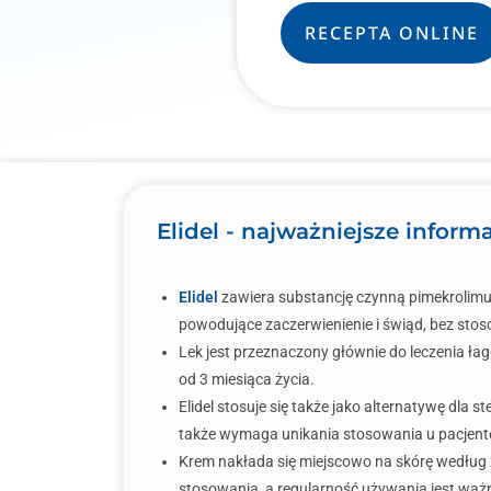
RECEPTA ONLINE
Elidel - najważniejsze inform
Elidel
zawiera substancję czynną pimekrolimus
powodujące zaczerwienienie i świąd, bez sto
Lek jest przeznaczony głównie do leczenia ł
od 3 miesiąca życia.
Elidel stosuje się także jako alternatywę dla 
także wymaga unikania stosowania u pacjen
Krem nakłada się miejscowo na skórę według z
stosowania, a regularność używania jest ważna