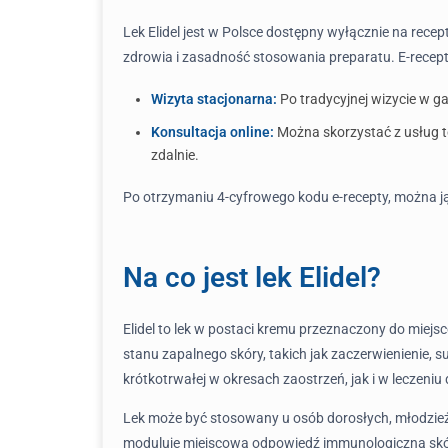
Lek Elidel jest w Polsce dostępny wyłącznie na recep
zdrowia i zasadność stosowania preparatu. E-rece
Wizyta stacjonarna:
Po tradycyjnej wizycie w ga
Konsultacja online:
Można skorzystać z usług t
zdalnie.
Po otrzymaniu 4-cyfrowego kodu e-recepty, można j
Na co jest lek Elidel?
Elidel to lek w postaci kremu przeznaczony do miej
stanu zapalnego skóry, takich jak zaczerwienienie,
krótkotrwałej w okresach zaostrzeń, jak i w lecze
Lek może być stosowany u osób dorosłych, młodzieży 
moduluje miejscową odpowiedź immunologiczną skóry.