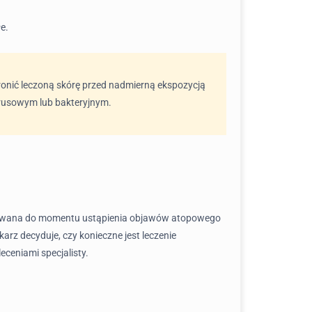
e.
hronić leczoną skórę przed nadmierną ekspozycją
irusowym lub bakteryjnym.
tynuowana do momentu ustąpienia objawów atopowego
arz decyduje, czy konieczne jest leczenie
eceniami specjalisty.