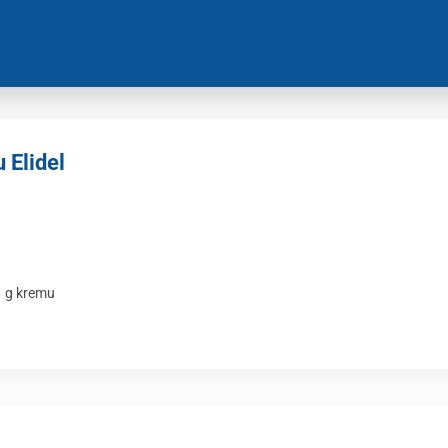
 Elidel
1 g kremu