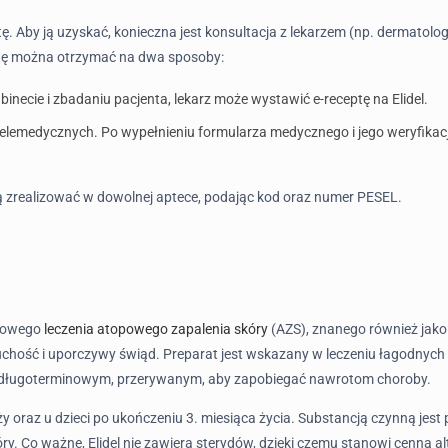
tę. Aby ją uzyskać, konieczna jest konsultacja z lekarzem (np. dermatolo
ptę można otrzymać na dwa sposoby:
binecie i zbadaniu pacjenta, lekarz może wystawić e-receptę na Elidel.
elemedycznych. Po wypełnieniu formularza medycznego i jego weryfikacji
ą zrealizować w dowolnej aptece, podając kod oraz numer PESEL.
scowego
leczenia atopowego zapalenia skóry
(AZS), znanego również jako
 suchość i uporczywy świąd. Preparat jest wskazany w leczeniu łagodnych
niu długoterminowym, przerywanym, aby zapobiegać nawrotom choroby.
oraz u dzieci po ukończeniu 3. miesiąca życia. Substancją czynną jest p
 Co ważne, Elidel nie zawiera sterydów, dzięki czemu stanowi cenną al