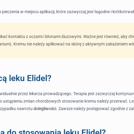
 pieczenia w miejscu aplikacji, które zazwyczaj jest łagodne i krótkotrwał
nikać kontaktu z oczami i błonami śluzowymi. Ważne jest również, aby c
larium). Kremu nie należy aplikować na skórę z aktywnym zakażeniem w
ą leku Elidel?
 indywidualnie przez lekarza prowadzącego. Terapia jest zazwyczaj kon
. Po ustąpieniu zmian chorobowych stosowanie kremu należy przerwać. Lek
przypadku nawrotu
dolegliwości
. Zawsze należy postępować zgodnie z zal
a do stosowania leku Elidel?