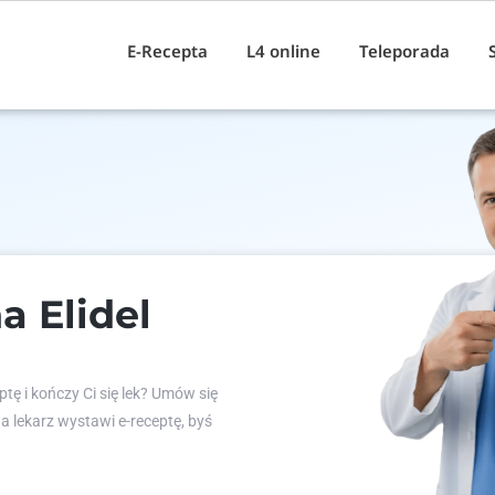
E-Recepta
L4 online
Teleporada
a Elidel
tę i kończy Ci się lek? Umów się
 a lekarz wystawi e-receptę, byś