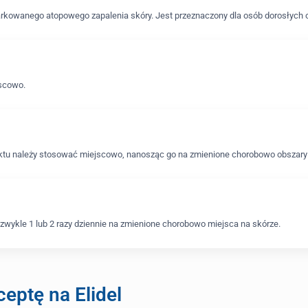
arkowanego atopowego zapalenia skóry. Jest przeznaczony dla osób dorosłych or
jscowo.
ktu należy stosować miejscowo, nanosząc go na zmienione chorobowo obszary 
ę zwykle 1 lub 2 razy dziennie na zmienione chorobowo miejsca na skórze.
eptę na Elidel