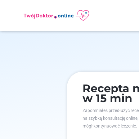
Recepta n
w 15 min
Zapomniałeś przedłużyć recep
na szybką konsultację online,
mógł kontynuować leczenie.