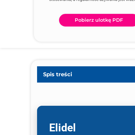
Pobierz ulotkę PDF
Spis treści
Elidel