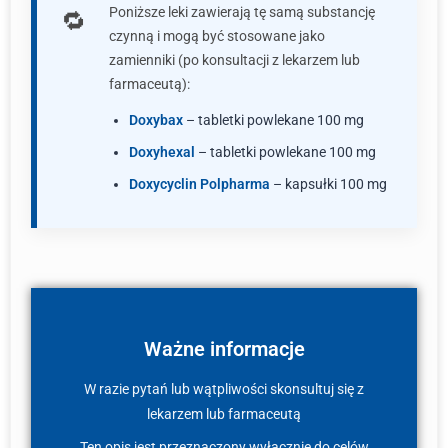
Poniższe leki zawierają tę samą substancję
czynną i mogą być stosowane jako
zamienniki (po konsultacji z lekarzem lub
farmaceutą):
Doxybax
– tabletki powlekane 100 mg
Doxyhexal
– tabletki powlekane 100 mg
Doxycyclin Polpharma
– kapsułki 100 mg
Ważne informacje
W razie pytań lub wątpliwości skonsultuj się z
lekarzem lub farmaceutą
Ten opis jest przeznaczony wyłącznie do celów