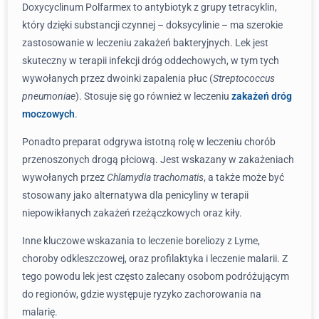
Doxycyclinum Polfarmex to antybiotyk z grupy tetracyklin,
który dzięki substancji czynnej – doksycylinie – ma szerokie
zastosowanie w leczeniu zakażeń bakteryjnych. Lek jest
skuteczny w terapii infekcji dróg oddechowych, w tym tych
wywołanych przez dwoinki zapalenia płuc (
Streptococcus
pneumoniae
). Stosuje się go również w leczeniu
zakażeń dróg
moczowych
.
Ponadto preparat odgrywa istotną rolę w leczeniu chorób
przenoszonych drogą płciową. Jest wskazany w zakażeniach
wywołanych przez
Chlamydia trachomatis
, a także może być
stosowany jako alternatywa dla penicyliny w terapii
niepowikłanych zakażeń rzeżączkowych oraz kiły.
Inne kluczowe wskazania to leczenie boreliozy z Lyme,
choroby odkleszczowej, oraz profilaktyka i leczenie malarii. Z
tego powodu lek jest często zalecany osobom podróżującym
do regionów, gdzie występuje ryzyko zachorowania na
malarię.