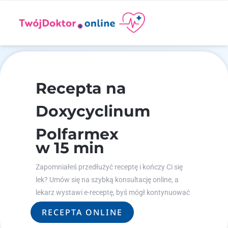
Recepta na
Doxycyclinum
Polfarmex
w 15 min
Zapomniałeś przedłużyć receptę i kończy Ci się
lek? Umów się na szybką konsultację online, a
lekarz wystawi e-receptę, byś mógł kontynuować
leczenie.
RECEPTA ONLINE