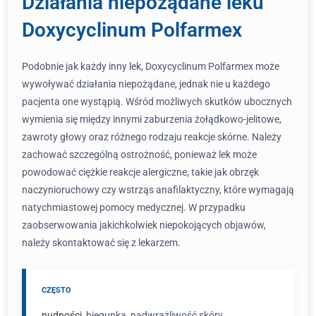
Działania niepożądane leku
Doxycyclinum Polfarmex
Podobnie jak każdy inny lek, Doxycyclinum Polfarmex może
wywoływać działania niepożądane, jednak nie u każdego
pacjenta one wystąpią. Wśród możliwych skutków ubocznych
wymienia się między innymi zaburzenia żołądkowo-jelitowe,
zawroty głowy oraz różnego rodzaju reakcje skórne. Należy
zachować szczególną ostrożność, ponieważ lek może
powodować ciężkie reakcje alergiczne, takie jak obrzęk
naczynioruchowy czy wstrząs anafilaktyczny, które wymagają
natychmiastowej pomocy medycznej. W przypadku
zaobserwowania jakichkolwiek niepokojących objawów,
należy skontaktować się z lekarzem.
CZĘSTO
nudności
, biegunka, nadwrażliwość skóry