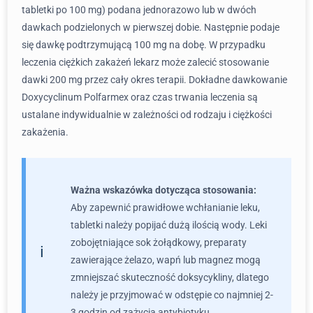
tabletki po 100 mg) podana jednorazowo lub w dwóch
dawkach podzielonych w pierwszej dobie. Następnie podaje
się dawkę podtrzymującą 100 mg na dobę. W przypadku
leczenia ciężkich zakażeń lekarz może zalecić stosowanie
dawki 200 mg przez cały okres terapii. Dokładne dawkowanie
Doxycyclinum Polfarmex oraz czas trwania leczenia są
ustalane indywidualnie w zależności od rodzaju i ciężkości
zakażenia.
Ważna wskazówka dotycząca stosowania:
Aby zapewnić prawidłowe wchłanianie leku,
tabletki należy popijać dużą ilością wody. Leki
zobojętniające sok żołądkowy, preparaty
zawierające żelazo, wapń lub magnez mogą
zmniejszać skuteczność doksycykliny, dlatego
należy je przyjmować w odstępie co najmniej 2-
3 godzin od zażycia antybiotyku.