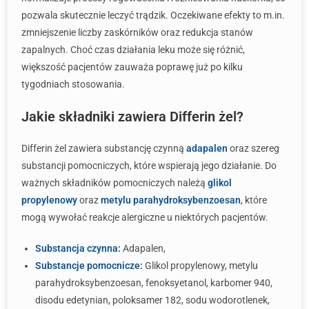
pozwala skutecznie leczyć trądzik. Oczekiwane efekty to m.in.
zmniejszenie liczby zaskórników oraz redukcja stanów
zapalnych. Choć czas działania leku może się różnić,
większość pacjentów zauważa poprawę już po kilku
tygodniach stosowania.
Jakie składniki zawiera Differin żel?
Differin żel zawiera substancję czynną
adapalen
oraz szereg
substancji pomocniczych, które wspierają jego działanie. Do
ważnych składników pomocniczych należą
glikol
propylenowy
oraz
metylu parahydroksybenzoesan
, które
mogą wywołać reakcje alergiczne u niektórych pacjentów.
Substancja czynna:
Adapalen,
Substancje pomocnicze:
Glikol propylenowy, metylu
parahydroksybenzoesan, fenoksyetanol, karbomer 940,
disodu edetynian, poloksamer 182, sodu wodorotlenek,