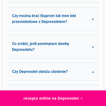
Czy można brać Ibuprom lub inne leki
przeciwbólowe z Deprexoletem?
Co zrobić, jeśli pominęłam dawkę
Deprexoletu?
Czy Deprexolet obniża ciśnienie?
Czy mogę stosować Deprexolet z lekiem na
recepta online na Deprexolet
nadciśnienie Polpril?