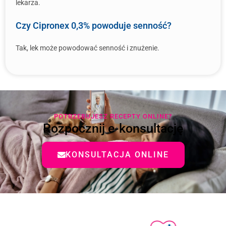
lekarza.
Czy Cipronex 0,3% powoduje senność?
Tak, lek może powodować senność i znużenie.
POTRZEBUJESZ RECEPTY ONLINE?
Rozpocznij e-konsultację
KONSULTACJA ONLINE