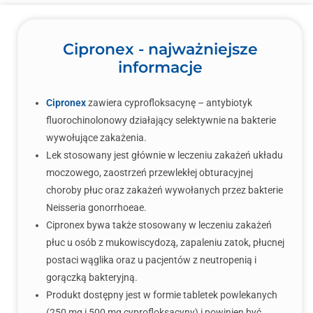
Cipronex - najważniejsze
informacje
Cipronex
zawiera cyprofloksacynę – antybiotyk
fluorochinolonowy działający selektywnie na bakterie
wywołujące zakażenia.
Lek stosowany jest głównie w leczeniu zakażeń układu
moczowego, zaostrzeń przewlekłej obturacyjnej
choroby płuc oraz zakażeń wywołanych przez bakterie
Neisseria gonorrhoeae.
Cipronex bywa także stosowany w leczeniu zakażeń
płuc u osób z mukowiscydozą, zapaleniu zatok, płucnej
postaci wąglika oraz u pacjentów z neutropenią i
gorączką bakteryjną.
Produkt dostępny jest w formie tabletek powlekanych
(250 mg i 500 mg cyprofloksacyny) i powinien być