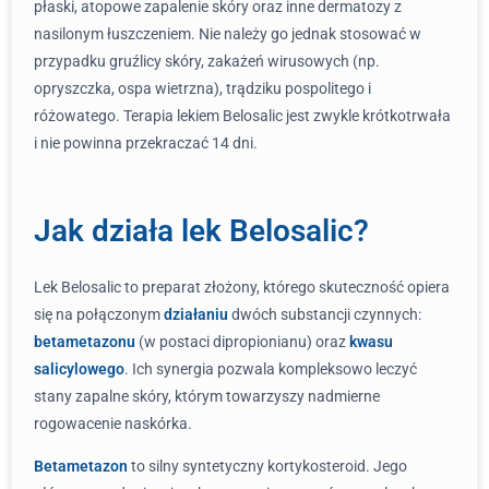
płaski, atopowe zapalenie skóry oraz inne dermatozy z
nasilonym łuszczeniem. Nie należy go jednak stosować w
przypadku gruźlicy skóry, zakażeń wirusowych (np.
opryszczka, ospa wietrzna), trądziku pospolitego i
różowatego. Terapia lekiem Belosalic jest zwykle krótkotrwała
i nie powinna przekraczać 14 dni.
Jak działa lek Belosalic?
Lek Belosalic to preparat złożony, którego skuteczność opiera
się na połączonym
działaniu
dwóch substancji czynnych:
betametazonu
(w postaci dipropionianu) oraz
kwasu
salicylowego
. Ich synergia pozwala kompleksowo leczyć
stany zapalne skóry, którym towarzyszy nadmierne
rogowacenie naskórka.
Betametazon
to silny syntetyczny kortykosteroid. Jego