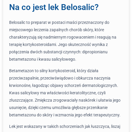
Na co jest lek Belosalic?
Belosalic to preparat w postaci maści przeznaczony do
miejscowego leczenia zapalnych chorób skóry, które
charakteryzują się nadmiernym rogowaceniem i reagują na
terapię kortykosteroidami. Jego skuteczność wynika z
połączenia dwóch substancji czynnych: dipropionianu
betametazonu i kwasu salicylowego.
Betametazon to silny kortykosteroid, który działa
przeciwzapalnie, przeciwświądowo i obkurcza naczynia
krwionośne, łagodząc objawy schorzeń dermatologicznych.
Kwas salicylowy ma właściwości keratolityczne, czyli
złuszczające. Zmiękcza zrogowaciały naskórek i ułatwia jego
usunięcie, dzięki czemu umożliwia głębsze przenikanie
betametazonu do skóry i wzmacnia jego efekt terapeutyczny.
Lek jest wskazany w takich schorzeniach jak łuszczyca, liszaj