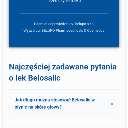
przed użyciem leku
Podmiot odpowiedzialny: Belupo s.r.o.
Wytwórca: BELUPO Pharmaceuticals & Cosmetics
Najczęściej zadawane pytania
o lek Belosalic
Jak długo można stosować Belosalic w
płynie na skórę głowy?