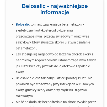
Belosalic - najważniejsze
informacje
Belosalic
to maść zawierająca betametazon –
syntetyczny kortykosteroid o działaniu
przeciwzapalnym i przeciwświądowym oraz kwas
salicylowy, który złuszcza skórę i ułatwia działanie
betametazonu.
Lek stosuje się miejscowo do leczenia chorób skóry z
nadmiernym rogowaceniem i stanem zapalnym, takich
jak łuszczyca czy przewlekłe łojotokowe zapalenie
skóry.
Belosalic nie jest zalecany u dzieci poniżej 12 lat i nie
powinien być stosowany przy infekcjach wirusowych
skóry, gruźlicy skóry oraz przy trądziku i trądziku
różowatym.
Maść nakłada się bezpośrednio na skórę, zwykle przez