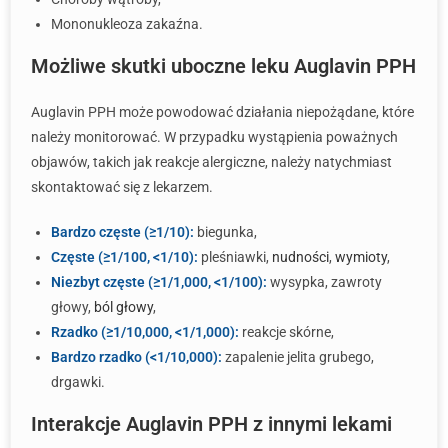
Mononukleoza zakaźna.
Możliwe skutki uboczne leku Auglavin PPH
Auglavin PPH może powodować działania niepożądane, które
należy monitorować. W przypadku wystąpienia poważnych
objawów, takich jak reakcje alergiczne, należy natychmiast
skontaktować się z lekarzem.
Bardzo częste (≥1/10):
biegunka,
Częste (≥1/100, <1/10):
pleśniawki,
nudności
,
wymioty
,
Niezbyt częste (≥1/1,000, <1/100):
wysypka, zawroty
głowy,
ból głowy
,
Rzadko (≥1/10,000, <1/1,000):
reakcje skórne,
Bardzo rzadko (<1/10,000):
zapalenie jelita grubego,
drgawki.
Interakcje Auglavin PPH z innymi lekami