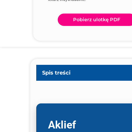
Pobierz ulotkę PDF
Spis treści
Aklief