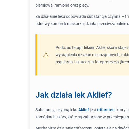
piersiową, ramiona oraz plecy.
Za działanie leku odpowiada substancja czynna – trif
odnowy komórek naskórka, działa przeciwzapalnie o
Podczas terapii lekiem Aklief skóra staj
wystąpienia działań niepożądanych, taki
regularna i skuteczna fotoprotekcja (kre
Jak działa lek Aklief?
Substancją czynną leku
Aklief
jest
trifaroten
, który
komórkach skóry, które są zaburzone w przebiegu tr
Mechanizm działania trifarotenu opiera się na dwóch