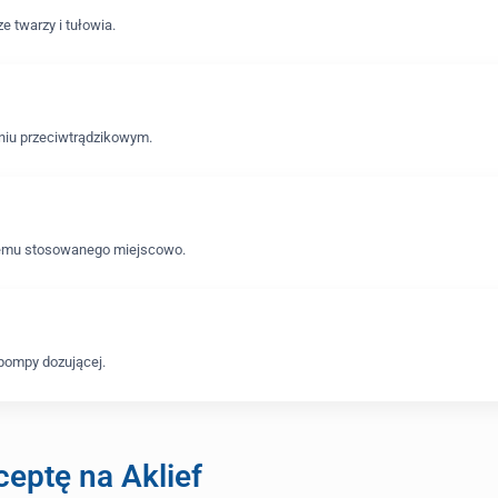
e twarzy i tułowia.
aniu przeciwtrądzikowym.
remu stosowanego miejscowo.
pompy dozującej.
eptę na Aklief