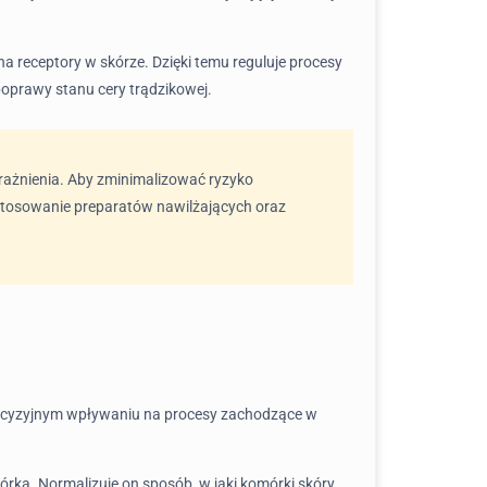
na receptory w skórze. Dzięki temu reguluje procesy
oprawy stanu cery trądzikowej.
odrażnienia. Aby zminimalizować ryzyko
e stosowanie preparatów nawilżających oraz
precyzyjnym wpływaniu na procesy zachodzące w
órka. Normalizuje on sposób, w jaki komórki skóry