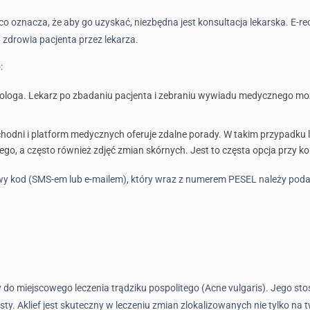
co oznacza, że aby go uzyskać, niezbędna jest konsultacja lekarska. E-r
zdrowia pacjenta przez lekarza.
:
tologa. Lekarz po zbadaniu pacjenta i zebraniu wywiadu medycznego może
chodni i platform medycznych oferuje zdalne porady. W takim przypadku l
 a często również zdjęć zmian skórnych. Jest to częsta opcja przy kon
owy kod (SMS-em lub e-mailem), który wraz z numerem PESEL należy poda
y do miejscowego leczenia trądziku pospolitego (Acne vulgaris). Jego s
krosty. Aklief jest skuteczny w leczeniu zmian zlokalizowanych nie tylko n