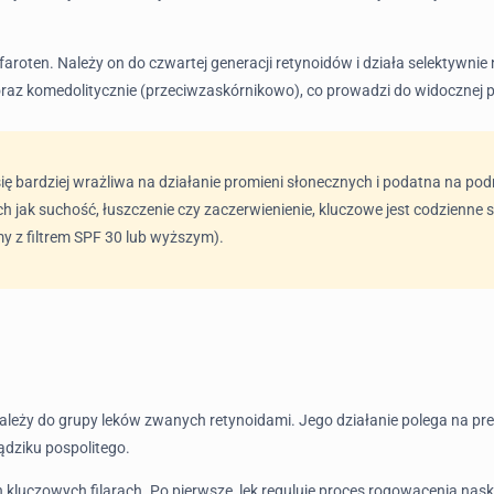
aroten. Należy on do czwartej generacji retynoidów i działa selektywnie 
raz komedolitycznie (przeciwzaskórnikowo), co prowadzi do widocznej p
e się bardziej wrażliwa na działanie promieni słonecznych i podatna na p
ch jak suchość, łuszczenie czy zaczerwienienie, kluczowe jest codzienn
my z filtrem SPF 30 lub wyższym).
 należy do grupy leków zwanych retynoidami. Jego działanie polega na 
ądziku pospolitego.
 kluczowych filarach. Po pierwsze, lek reguluje proces rogowacenia nask