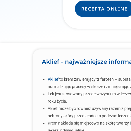
RECEPTA ONLINE
Aklief - najważniejsze inform
Aklief
to krem zawierający trifaroten – substa
normalizując procesy w skórze i zmniejszając
Lek jest stosowany przede wszystkim w leczen
roku życia.
Aklief może być również używany razem z pre
ochrony skóry przed słońcem podczas leczeni
Krem nakłada się miejscowo na skórę twarzy i 
lekarz indywidualnie.