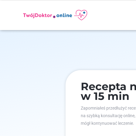
Recepta n
w 15 min
Zapomniałeś przedłużyć recep
na szybką konsultację online,
mógł kontynuować leczenie.