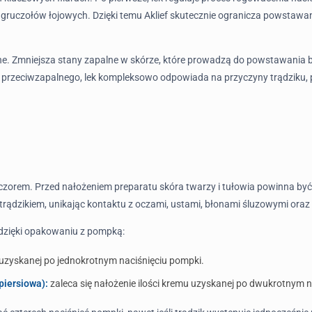
jść gruczołów łojowych. Dzięki temu Aklief skutecznie ogranicza powst
e. Zmniejsza stany zapalne w skórze, które prowadzą do powstawania bol
go i przeciwzapalnego, lek kompleksowo odpowiada na przyczyny trądzik
ieczorem. Przed nałożeniem preparatu skóra twarzy i tułowia powinna by
trądzikiem, unikając kontaktu z oczami, ustami, błonami śluzowymi ora
 dzięki opakowaniu z pompką:
u uzyskanej po jednokrotnym naciśnięciu pompki.
piersiowa):
zaleca się nałożenie ilości kremu uzyskanej po dwukrotnym n