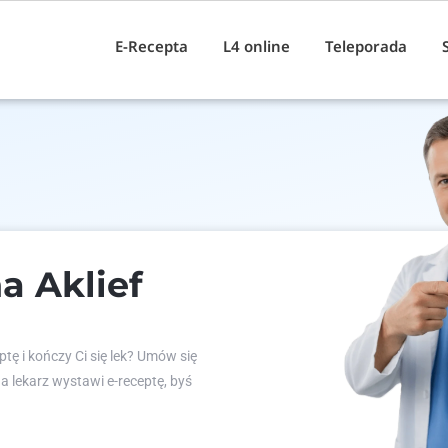
E-Recepta
L4 online
Teleporada
a Aklief
tę i kończy Ci się lek? Umów się
 a lekarz wystawi e-receptę, byś