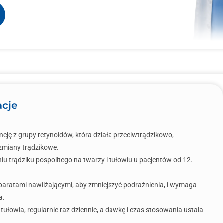
acje
ncję z grupy retynoidów, która działa przeciwtrądzikowo,
 zmiany trądzikowe.
iu trądziku pospolitego na twarzy i tułowiu u pacjentów od 12.
paratami nawilżającymi, aby zmniejszyć podrażnienia, i wymaga
a.
tułowia, regularnie raz dziennie, a dawkę i czas stosowania ustala