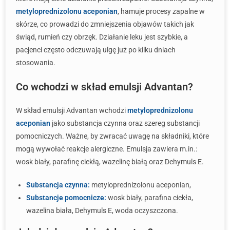
metyloprednizolonu aceponian
, hamuje procesy zapalne w
skórze, co prowadzi do zmniejszenia objawów takich jak
świąd, rumień czy obrzęk. Działanie leku jest szybkie, a
pacjenci często odczuwają ulgę już po kilku dniach
stosowania.
Co wchodzi w skład emulsji Advantan?
W skład emulsji Advantan wchodzi
metyloprednizolonu
aceponian
jako substancja czynna oraz szereg substancji
pomocniczych. Ważne, by zwracać uwagę na składniki, które
mogą wywołać reakcje alergiczne. Emulsja zawiera m.in.:
wosk biały, parafinę ciekłą, wazelinę białą oraz Dehymuls E.
Substancja czynna:
metyloprednizolonu aceponian,
Substancje pomocnicze:
wosk biały, parafina ciekła,
wazelina biała, Dehymuls E, woda oczyszczona.