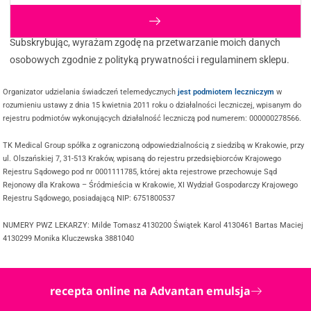
Subskrybując, wyrażam zgodę na przetwarzanie moich danych
osobowych zgodnie z polityką prywatności i regulaminem sklepu.
Organizator udzielania świadczeń telemedycznych
jest podmiotem leczniczym
w
rozumieniu ustawy z dnia 15 kwietnia 2011 roku o działalności leczniczej, wpisanym do
rejestru podmiotów wykonujących działalność leczniczą pod numerem: 000000278566.
TK Medical Group spółka z ograniczoną odpowiedzialnością z siedzibą w Krakowie, przy
ul. Olszańskiej 7, 31-513 Kraków, wpisaną do rejestru przedsiębiorców Krajowego
Rejestru Sądowego pod nr 0001111785, której akta rejestrowe przechowuje Sąd
Rejonowy dla Krakowa – Śródmieścia w Krakowie, XI Wydział Gospodarczy Krajowego
Rejestru Sądowego, posiadającą NIP: 6751800537
NUMERY PWZ LEKARZY: Milde Tomasz 4130200 Świątek Karol 4130461 Bartas Maciej
4130299 Monika Kluczewska 3881040
recepta online na Advantan emulsja
@ COPYRIGHT 2025 TWOJDOKTOR.ONLINE