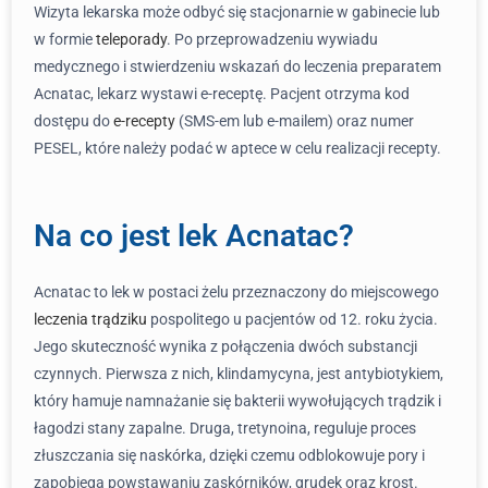
Wizyta lekarska może odbyć się stacjonarnie w gabinecie lub
w formie
teleporady
. Po przeprowadzeniu wywiadu
medycznego i stwierdzeniu wskazań do leczenia preparatem
Acnatac, lekarz wystawi e-receptę. Pacjent otrzyma kod
dostępu do
e-recepty
(SMS-em lub e-mailem) oraz numer
PESEL, które należy podać w aptece w celu realizacji recepty.
Na co jest lek Acnatac?
Acnatac to lek w postaci żelu przeznaczony do miejscowego
leczenia trądziku
pospolitego u pacjentów od 12. roku życia.
Jego skuteczność wynika z połączenia dwóch substancji
czynnych. Pierwsza z nich, klindamycyna, jest antybiotykiem,
który hamuje namnażanie się bakterii wywołujących trądzik i
łagodzi stany zapalne. Druga, tretynoina, reguluje proces
złuszczania się naskórka, dzięki czemu odblokowuje pory i
zapobiega powstawaniu zaskórników, grudek oraz krost.