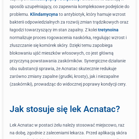
sposób uzupełniający, co zapewnia kompleksowe podejście do
problemu.
Klindamycyna
to antybiotyk, który hamuje wzrost
bakterii odpowiedzialnych za rozwój zmian trądzikowych oraz
łagodzi towarzyszący im stan zapalny. Z kolei
tretynoina
normalizuje proces rogowacenia naskórka, regulując wzrost i
złuszczanie się komórek skóry. Dzięki temu zapobiega
blokowaniu ujść mieszków włosowych, co jest główną
przyczyną powstawania zaskórników. Synergiczne działanie
obu substancji sprawia, że Acnatac skutecznie redukuje
zarówno zmiany zapalne (grudki, krosty), jak i niezapalne
(zaskórniki), prowadząc do widocznej poprawy kondycji cery.
Jak stosuje się lek Acnatac?
Lek Acnatac w postaci żelu należy stosować miejscowo, raz
na dobę, zgodnie z zaleceniami lekarza. Przed aplikacją skóra