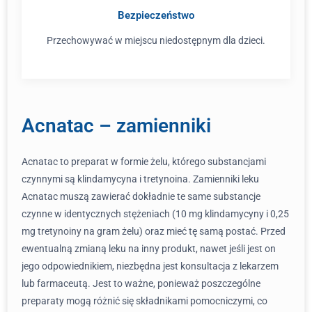
Bezpieczeństwo
Przechowywać w miejscu niedostępnym dla dzieci.
Acnatac – zamienniki
Acnatac to preparat w formie żelu, którego substancjami
czynnymi są klindamycyna i tretynoina. Zamienniki leku
Acnatac muszą zawierać dokładnie te same substancje
czynne w identycznych stężeniach (10 mg klindamycyny i 0,25
mg tretynoiny na gram żelu) oraz mieć tę samą postać. Przed
ewentualną zmianą leku na inny produkt, nawet jeśli jest on
jego odpowiednikiem, niezbędna jest konsultacja z lekarzem
lub farmaceutą. Jest to ważne, ponieważ poszczególne
preparaty mogą różnić się składnikami pomocniczymi, co