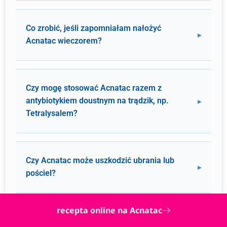
Co zrobić, jeśli zapomniałam nałożyć
Acnatac wieczorem?
Czy mogę stosować Acnatac razem z
antybiotykiem doustnym na trądzik, np.
Tetralysalem?
Czy Acnatac może uszkodzić ubrania lub
pościel?
recepta online na Acnatac
Jak przechowywać otwarty żel Acnatac? Czy