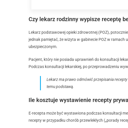
Czy lekarz rodzinny wypisze receptę b
Lekarz podstawowej opieki zdrowotnej (POZ), potoczni
jednak pamiętać, że wizyta w gabinecie POZ w ramach 
ubezpieczonym.
Pacjent, który nie posiada uprawnień do konsultacji le
Podczas konsultacji lekarskiej, po przeprowadzeniu wyw
Lekarz ma prawo odmówić przepisania recepty na
temu podstawą.
Ile kosztuje wystawienie recepty pryw
E-recepta może być wystawiona podczas konsultacji med
recepty w przypadku chorób przewlekłych („porady rece