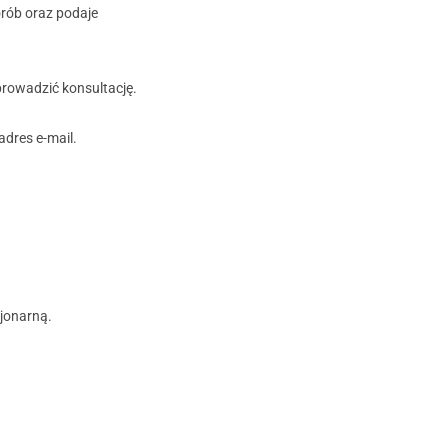
orób oraz podaje
eprowadzić konsultację.
dres e-mail.
cjonarną.