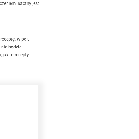
zeniem. Istotny jest
receptę. W polu
 nie będzie
jak i e-recepty.