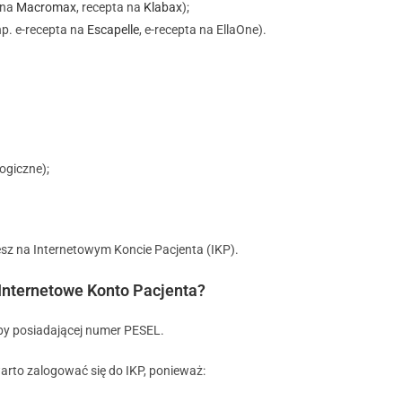
 na
Macromax
, recepta na
Klabax
);
np. e-recepta na
Escapelle
, e-recepta na EllaOne).
ogiczne);
esz na Internetowym Koncie Pacjenta (IKP).
Internetowe Konto Pacjenta?
oby posiadającej numer PESEL.
arto zalogować się do IKP, ponieważ: