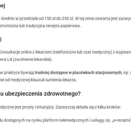
nej
średnio w przedziale od 150 zł do 250 zł. W tej cenie zawarta jest zazwy
troniczna lub tradycyjna recepta papierowa.
)
Konsultacje online z lekarzem (telefoniczne lub czat medyczny) z wypisan
aleca
L4
(zwolnienie lekarskie).
re w praktyce bywają
trudniej dostępne w placówkach stacjonarnych
, np.
nie od medycznej klauzuli sumienia lekarza.
aku ubezpieczenia zdrowotnego?
yczne jest prosty i intuicyjny. Zazwyczaj składa się z kilku kroków:
u dostępnych na rynku platform telemedycznych i usługę, np. „e-recepta”