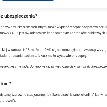
ez ubezpieczenia?
e nazywany lekarzem rodzinnym, może wypisać receptę pacjentowi bez u
umowy z NFZ jest świadczeniem finansowanym ze środków publicznych i
karskiej w ramach NFZ, może umówić się na komercyjną (prywatną) wizytę
iadu i zbadaniu pacjenta,
lekarz może wystawić e-receptę
.
 leki, jeśli nie widzi do tego wskazań medycznych – sam brak ubezpieczeni
atnie?
ycznej (zarówno stacjonarnej, jak i
konsultacji lekarskiej online
) lub w 
pturowej”).