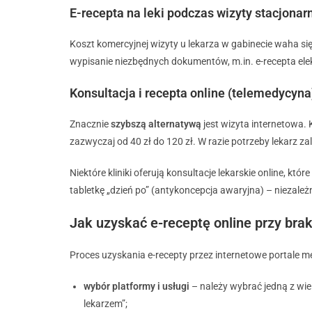
E-recepta na leki podczas wizyty stacjonar
Koszt komercyjnej wizyty u lekarza w gabinecie waha się 
wypisanie niezbędnych dokumentów, m.in. e-recepta elek
Konsultacja i recepta online (telemedycyna
Znacznie
szybszą alternatywą
jest wizyta internetowa. 
zazwyczaj od 40 zł do 120 zł. W razie potrzeby lekarz z
Niektóre kliniki oferują konsultacje lekarskie online, któ
tabletkę „dzień po” (antykoncepcja awaryjna) – niezależ
Jak uzyskać e-receptę online przy br
Proces uzyskania e-recepty przez internetowe portale med
wybór platformy i usługi
– należy wybrać jedną z wiel
lekarzem”;