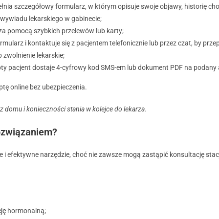
łnia szczegółowy formularz, w którym opisuje swoje objawy, historię ch
 wywiadu lekarskiego w gabinecie;
 za pomocą szybkich przelewów lub karty;
ormularz i kontaktuje się z pacjentem telefonicznie lub przez czat, by prz
 zwolnienie lekarskie;
ty pacjent dostaje 4-cyfrowy kod SMS-em lub dokument PDF na podany a
ptę online bez ubezpieczenia.
 domu i konieczności stania w kolejce do lekarza.
rozwiązaniem?
 i efektywne narzędzie, choć nie zawsze mogą zastąpić konsultację sta
ję
hormonalną;