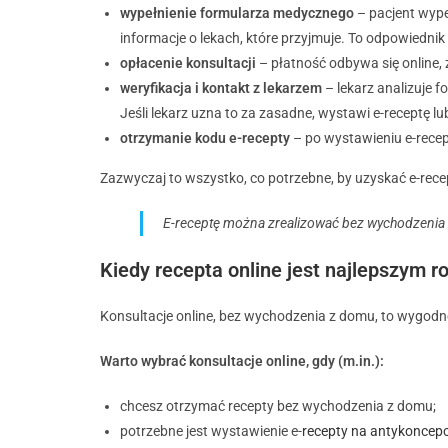
wypełnienie formularza medycznego
– pacjent wype
informacje o lekach, które przyjmuje. To odpowiednik
opłacenie konsultacji
– płatność odbywa się online,
weryfikacja i kontakt z lekarzem
– lekarz analizuje f
Jeśli lekarz uzna to za zasadne, wystawi e-receptę lub
otrzymanie kodu e-recepty
– po wystawieniu e-recep
Zazwyczaj to wszystko, co potrzebne, by uzyskać e-rece
E-receptę można zrealizować bez wychodzenia z
Kiedy recepta online jest najlepszym 
Konsultacje online, bez wychodzenia z domu, to wygodne
Warto wybrać konsultacje online, gdy (m.in.):
chcesz otrzymać recepty bez wychodzenia z domu;
potrzebne jest wystawienie e-
recepty na antykoncepc