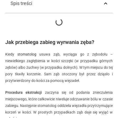
Spis treści
Jak przebiega zabieg wyrwania zęba?
Kiedy
stomatolog
usuwa ząb, wyciąga go z zębodołu –
niewielkiego zagłębienia w kości szczęki (w przypadku górnych
zębów) albo żuchwy (w przypadku dolnych). W tym miejscu do tej
pory tkwiły korzenie. Sam ząb otoczony był przez dziąsło i
przytwierdzony do kości za pomocą więzadeł.
Procedura ekstrakcji
zaczyna się od podania znieczulenia
miejscowego, które całkowicie niweluje odczuwanie bólu w czasie
zabiegu. Następnie stomatolog oddziela więzadła przytrzymujące
korzeń w kości. W prostych przypadkach ząb daje się wyjąć w