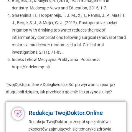
Burgess, J., & Meyers, A. (2015). Pain management in
dentistry. Medscape News and Education, 2015, 1-7.
Ghaeminia, H., Hoppenreijs, T. J. M., Xi, T., Fennis, J. P., Maal, T.
J., Bergé, S. J., & Meijer, G. J. (2017). Postoperative socket
irrigation with drinking tap water reduces the risk of
inflammatory complications following surgical removal of third
molars: a multicenter randomized trial. Clinical oral
investigations, 21(1), 71-83.
Indeks Leków Medycyna Praktyczna. Pobrane z:
https://indeks.mp.pl/.
TwójDoktor.online
>
Dolegliwość
>
Ból po wyrwaniu zęba: jak
długo boli dziąsło, jak przebiega gojenie i co przynosi ulgę?
Redakcja TwojDoktor.Online
Redakcja TwójDoktor to zespół specjalistów i
ekspertów zajmujących się tematyką zdrowia.