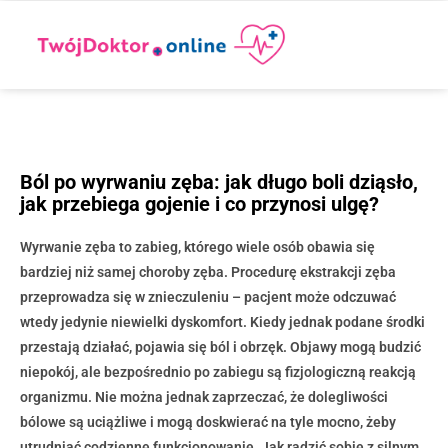
Ból po wyrwaniu zęba: jak długo boli dziąsło,
jak przebiega gojenie i co przynosi ulgę?
Wyrwanie zęba to zabieg, którego wiele osób obawia się
bardziej niż samej choroby zęba. Procedurę ekstrakcji zęba
przeprowadza się w znieczuleniu – pacjent może odczuwać
wtedy jedynie niewielki dyskomfort. Kiedy jednak podane środki
przestają działać, pojawia się ból i obrzęk. Objawy mogą budzić
niepokój, ale bezpośrednio po zabiegu są fizjologiczną reakcją
organizmu. Nie można jednak zaprzeczać, że dolegliwości
bólowe są uciążliwe i mogą doskwierać na tyle mocno, żeby
utrudniać codzienne funkcjonowanie. Jak radzić sobie z silnym