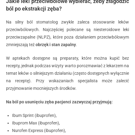
Jakie leki przeciwbólowe wybierać, żeby złagodzić
ból po ekstrakcji zęba?
Na silny ból stomatolog zwykle zaleca stosowanie leków
przeciwbólowych. Najczęściej polecane są niesteroidowe leki
przeciwzapalne (NLPZ), które poza działaniem przeciwbólowym
zmniejszają też
obrzęk i stan zapalny
.
W aptekach dostępne są preparaty, które można kupić bez
recepty, jednak podczas wizyty warto porozmawiać z lekarzem na
temat leków o silniejszym działaniu (często dostępnych wyłącznie
na receptę). Przy wskazaniach specjalista może zalecić
przyjmowanie mocniejszych środków.
Na ból po usunięciu zęba pacjenci zazwyczaj przyjmują:
Ibum Sprint (ibuprofen),
Ibuprom Max (ibuprofen),
Nurofen Express (ibuprofen),