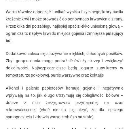
Warto również odpocząć i unikać wysiłku fizycznego, który nasila
krążenie krwi i może prowadzić do ponownego krwawienia z rany.
Przez kilka dni po zabiegu najlepiej spać z lekko uniesioną głową –
ogranicza to napływ krwi do miejsca gojenia i zmniejsza
pulsujący
ból
.
Dodatkowo zaleca się spożywanie miękkich, chłodnych posiłków.
Zbyt gorące dania mogą podrażnić świeży skrzep i zwiększyć
dolegliwości. Najbezpieczniejsze będą jogurty, zupy-kremy w
temperaturze pokojowej, purée warzywne oraz koktajle
Alkohol i palenie papierosów hamują gojenie i negatywnie
wpływają na to, jak długo utrzymują się dolegliwości bólowe –
dobrze z nich zrezygnować przynajmniej na czas
rekonwalescencji (choć nie da się ukryć, że dla lepszego
samopoczucia i zdrowia warto zrobić to na stałe).