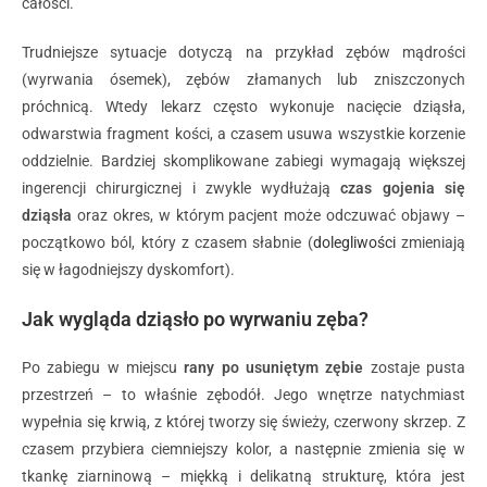
całości.
Trudniejsze sytuacje dotyczą na przykład zębów mądrości
(wyrwania ósemek), zębów złamanych lub zniszczonych
próchnicą. Wtedy lekarz często wykonuje nacięcie dziąsła,
odwarstwia fragment kości, a czasem usuwa wszystkie korzenie
oddzielnie. Bardziej skomplikowane zabiegi wymagają większej
ingerencji chirurgicznej i zwykle wydłużają
czas gojenia się
dziąsła
oraz okres, w którym pacjent może odczuwać objawy –
początkowo ból, który z czasem słabnie (
dolegliwości
zmieniają
się w łagodniejszy dyskomfort).
Jak wygląda dziąsło po wyrwaniu zęba?
Po zabiegu w miejscu
rany po usuniętym zębie
zostaje pusta
przestrzeń – to właśnie zębodół. Jego wnętrze natychmiast
wypełnia się krwią, z której tworzy się świeży, czerwony skrzep. Z
czasem przybiera ciemniejszy kolor, a następnie zmienia się w
tkankę ziarninową – miękką i delikatną strukturę, która jest