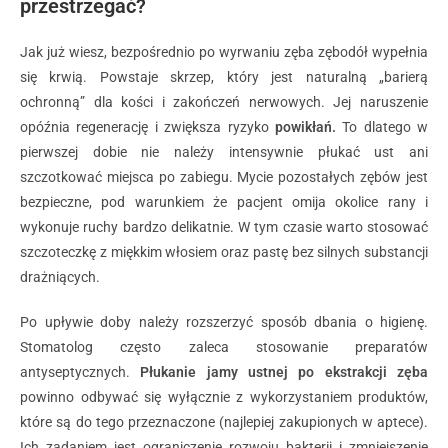
przestrzegać?
Jak już wiesz, bezpośrednio po wyrwaniu zęba zębodół wypełnia
się krwią. Powstaje skrzep, który jest naturalną „barierą
ochronną” dla kości i zakończeń nerwowych. Jej naruszenie
opóźnia regenerację i zwiększa ryzyko
powikłań.
To dlatego w
pierwszej dobie nie należy intensywnie płukać ust ani
szczotkować miejsca po zabiegu. Mycie pozostałych zębów jest
bezpieczne, pod warunkiem że pacjent omija okolice rany i
wykonuje ruchy bardzo delikatnie. W tym czasie warto stosować
szczoteczkę z miękkim włosiem oraz pastę bez silnych substancji
drażniących.
Po upływie doby należy rozszerzyć sposób dbania o higienę.
Stomatolog często zaleca stosowanie preparatów
antyseptycznych.
Płukanie jamy ustnej po ekstrakcji zęba
powinno odbywać się wyłącznie z wykorzystaniem produktów,
które są do tego przeznaczone (najlepiej zakupionych w aptece).
Ich zadaniem jest ograniczenie rozwoju bakterii i zmniejszenie