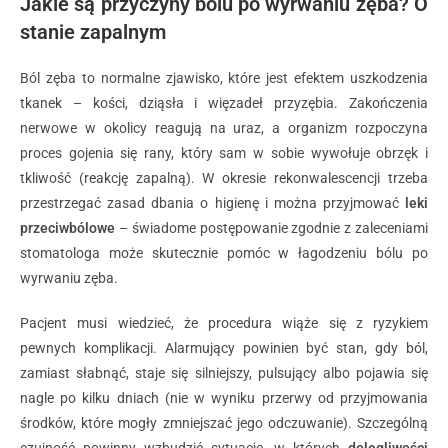
Jakie są przyczyny bólu po wyrwaniu zęba? O
stanie zapalnym
Ból zęba to normalne zjawisko, które jest efektem uszkodzenia
tkanek – kości, dziąsła i więzadeł przyzębia. Zakończenia
nerwowe w okolicy reagują na uraz, a organizm rozpoczyna
proces gojenia się rany, który sam w sobie wywołuje obrzęk i
tkliwość (reakcję zapalną). W okresie rekonwalescencji trzeba
przestrzegać zasad dbania o higienę i można przyjmować
leki
przeciwbólowe
– świadome postępowanie zgodnie z zaleceniami
stomatologa może skutecznie pomóc w łagodzeniu bólu po
wyrwaniu zęba.
Pacjent musi wiedzieć, że procedura wiąże się z ryzykiem
pewnych komplikacji. Alarmujący powinien być stan, gdy ból,
zamiast słabnąć, staje się silniejszy, pulsujący albo pojawia się
nagle po kilku dniach (nie w wyniku przerwy od przyjmowania
środków, które mogły zmniejszać jego odczuwanie). Szczególną