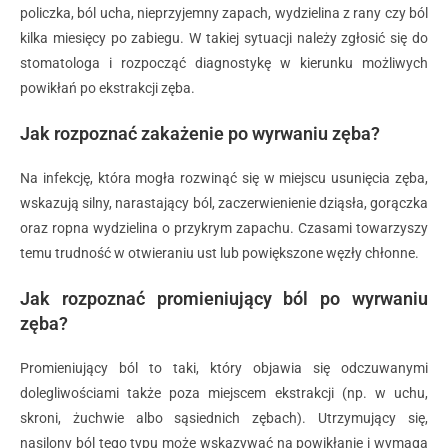
policzka, ból ucha, nieprzyjemny zapach, wydzielina z rany czy ból
kilka miesięcy po zabiegu. W takiej sytuacji należy zgłosić się do
stomatologa i rozpocząć diagnostykę w kierunku możliwych
powikłań po ekstrakcji zęba.
Jak rozpoznać zakażenie po wyrwaniu zęba?
Na infekcję, która mogła rozwinąć się w miejscu usunięcia zęba,
wskazują silny, narastający ból, zaczerwienienie dziąsła, gorączka
oraz ropna wydzielina o przykrym zapachu. Czasami towarzyszy
temu trudność w otwieraniu ust lub powiększone węzły chłonne.
Jak rozpoznać promieniujący ból po wyrwaniu
zęba?
Promieniujący ból to taki, który objawia się odczuwanymi
dolegliwościami także poza miejscem ekstrakcji (np. w uchu,
skroni, żuchwie albo sąsiednich zębach). Utrzymujący się,
nasilony ból tego typu może wskazywać na powikłanie i wymaga