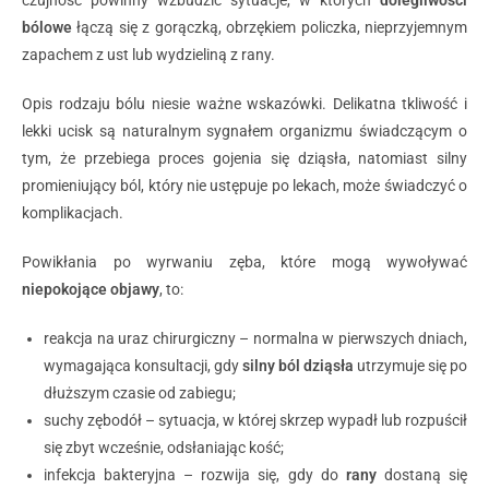
czujność powinny wzbudzić sytuacje, w których
dolegliwości
bólowe
łączą się z gorączką, obrzękiem policzka, nieprzyjemnym
zapachem z ust lub wydzieliną z rany.
Opis rodzaju bólu niesie ważne wskazówki. Delikatna tkliwość i
lekki ucisk są naturalnym sygnałem organizmu świadczącym o
tym, że przebiega proces gojenia się dziąsła, natomiast silny
promieniujący ból, który nie ustępuje po lekach, może świadczyć o
komplikacjach.
Powikłania po wyrwaniu zęba, które mogą wywoływać
niepokojące objawy
, to:
reakcja na uraz chirurgiczny – normalna w pierwszych dniach,
wymagająca konsultacji, gdy
silny ból dziąsła
utrzymuje się po
dłuższym czasie od zabiegu;
suchy zębodół – sytuacja, w której skrzep wypadł lub rozpuścił
się zbyt wcześnie, odsłaniając kość;
infekcja bakteryjna – rozwija się, gdy do
rany
dostaną się