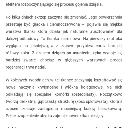
efektem rozpoczynającego się procesu gojenia dziąsła.
Po kilku dniach skrzep zaczyna się zmieniać. Jego powierzchnia
przestaje być gładka i ciemnoczerwona – pojawia się miękka
warstwa tkanki, która działa jak naturalne „rusztowanie” dla
dalszej odbudowy. To tkanka ziarninowa. Na pierwszy rzut oka
wygląda na jaśniejszą, a z czasem przybiera coraz bardziej
różowy kolor. Z czasem
dziąsło po usunięciu zęba
wydaje się
bardziej zwarte, chociaż w głębszych warstwach proces
regeneracji trwa nadal.
W kolejnych tygodniach w tej tkance zaczynają kształtować się
nowe naczynia krwionośne i włókna kolagenowe. Na nich
odkładają się specjalne komórki (osteoblasty). Początkowo
tworzą delikatną, gąbczastą strukturę (kość splotowata), która z
czasem zostaje zastąpiona mocniejszą kością blaszkowatą.
Pełne uzupełnienie ubytku zajmuje nawet kilka miesięcy.