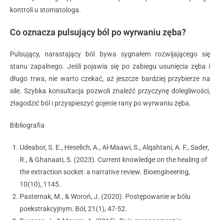
kontroli u stomatologa.
Co oznacza pulsujący ból po wyrwaniu zęba?
Pulsujący, narastający ból bywa sygnałem rozwijającego się
stanu zapalnego. Jeśli pojawia się po zabiegu usunięcia zęba i
długo trwa, nie warto czekać, aż jeszcze bardziej przybierze na
sile. Szybka konsultacja pozwoli znaleźć przyczynę dolegliwości,
złagodzić ból i przyspieszyć gojenie rany po wyrwaniu zęba.
Bibliografia
Udeabor, S. E., Heselich, A., Al-Maawi, S., Alqahtani, A. F., Sader,
R., & Ghanaati, S. (2023). Current knowledge on the healing of
the extraction socket: a narrative review. Bioengineering,
10(10), 1145.
Pasternak, M., & Woroń, J. (2020). Postępowanie w bólu
poekstrakcyjnym. Ból, 21(1), 47-52.