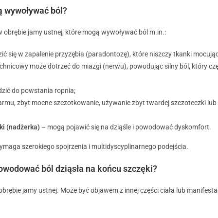
ą wywoływać ból?
w obrębie jamy ustnej, które mogą wywoływać ból m.in.:
ić się w zapalenie przyzębia (paradontozę), które niszczy tkanki mocują
chnicowy może dotrzeć do miazgi (nerwu), powodując silny ból, który cz
zić do powstania ropnia;
armu, zbyt mocne szczotkowanie, używanie zbyt twardej szczoteczki lub
ki (nadżerka)
– mogą pojawić się na dziąśle i powodować dyskomfort.
wymaga szerokiego spojrzenia i multidyscyplinarnego podejścia.
owodować ból dziąsła na końcu szczęki?
brębie jamy ustnej. Może być objawem z innej części ciała lub manifest