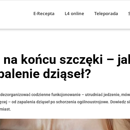
E-Recepta
L4 online
Teleporada
a na końcu szczęki – ja
palenie dziąseł?
i zdezorganizować codzienne funkcjonowanie – utrudniać jedzenie, mów
cej – od zapalenia dziąseł po schorzenia ogólnoustrojowe. Dowiedz się
miast.