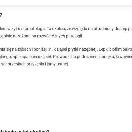
?
em wizyt u stomatologa. Ta okolica, ze względu na utrudniony dostęp p
zególnie narażona na rozwój różnych patologii.
nia się
na zębach i poniżej linii dziąseł
płytki nazębnej.
Lepki biofilm bakt
alnego, np.
zapalenia dziąseł
.
Prowadzi do podrażnień, obrzęku, krwawieni
schorzeniach przyzębia
i jamy ustnej.
ziąsła w tej okolicy?