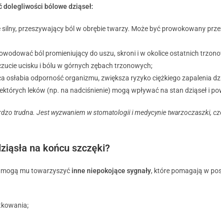
dolegliwości bólowe dziąseł:
 silny, przeszywający ból w obrębie twarzy. Może być prowokowany przez
dować ból promieniujący do uszu, skroni i w okolice ostatnich trzon
ucie ucisku i bólu w górnych zębach trzonowych;
 osłabia odporność organizmu, zwiększa ryzyko ciężkiego zapalenia dzi
iektórych leków (np. na nadciśnienie) mogą wpływać na stan dziąseł i p
rdzo trudna.
Jest wyzwaniem w stomatologii i medycynie twarzoczaszki, c
ziąsła na końcu szczęki?
yny mogą mu towarzyszyć
inne niepokojące sygnały
, które pomagają w po
tkowania;