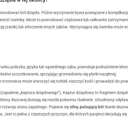
 powodować ból dziąsła.
P
óźne wyrzynanie bywa powiązane z komplikacja
eścić ósemkę. Może to powodować częściowe lub całkowite zatrzymanie 
pcję (zanik) lub stłoczenie innych zębów. Wyrzynająca się ósemka może 
nku policzka, języka lub sąsiedniego zęba, powoduje podrażnienie błony 
kładne szczotkowanie, sprzyjając gromadzeniu się płytki nazębnej;
trzonowca może utworzyć się torbiel, niszczyć kość i prowadzić do pow
(zapalenie „kaptura dziąsłowego”). Kaptur dziąsłowy to fragment dziąs
łony śluzowej dostają się resztki pokarmu i bakterie. Utrudniony odpływ
i rozwoju stanu zapalnego. Pojawia się
silny, pulsujący ból
tkanki śluzow
 Jest to jedna z częstszych przyczyn, dla których pacjenci decydują się 