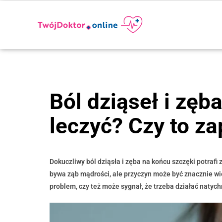
Ból dziąseł i zęb
leczyć? Czy to za
Dokuczliwy ból dziąsła i zęba na końcu szczęki potraf
bywa ząb mądrości, ale przyczyn może być znacznie wię
problem, czy też może sygnał, że trzeba działać natych