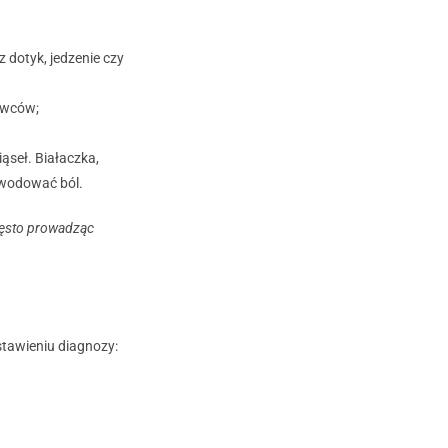
 dotyk, jedzenie czy
owców;
ąseł. Białaczka,
owodować ból.
zęsto prowadząc
stawieniu diagnozy: