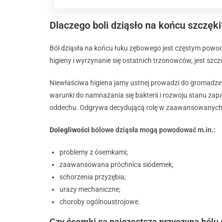
Dlaczego boli dziąsło na końcu szczęki
Ból dziąsła na końcu łuku zębowego jest częstym powod
higieny i wyrzynanie się ostatnich trzonowców, jest szc
Niewłaściwa higiena jamy ustnej prowadzi do gromadze
warunki do namnażania się bakterii i rozwoju stanu zap
oddechu
. Odgrywa decydującą rolę w zaawansowanych 
Dolegliwości
bólowe dziąsła mogą powodować m.in.:
problemy z ósemkami;
zaawansowana próchnica siódemek;
schorzenia przyzębia;
urazy mechaniczne;
choroby ogólnoustrojowe.
Czy ósemki są najczęstszą przyczyną bólu d