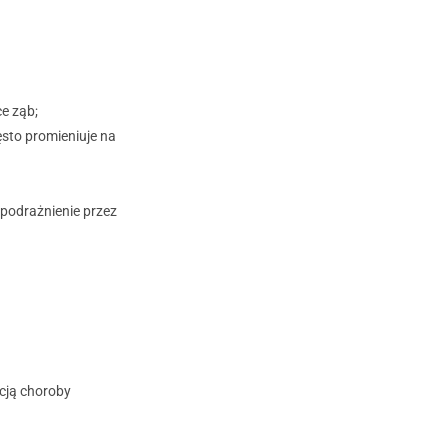
ce ząb;
ęsto promieniuje na
 podrażnienie przez
acją choroby