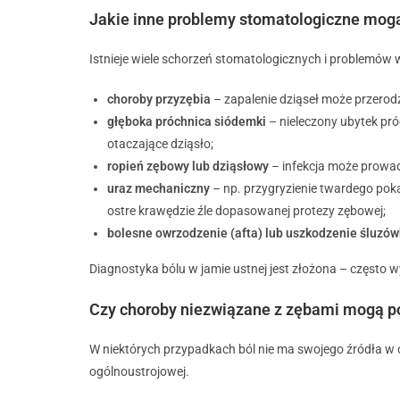
Jakie inne problemy stomatologiczne mog
Istnieje wiele schorzeń stomatologicznych i problemów 
choroby przyzębia
– zapalenie dziąseł może przerodz
głęboka próchnica siódemki
– nieleczony ubytek pró
otaczające dziąsło;
ropień zębowy lub dziąsłowy
– infekcja może prowad
uraz mechaniczny
– np. przygryzienie twardego pok
ostre krawędzie źle dopasowanej protezy zębowej;
bolesne owrzodzenie (afta) lub uszkodzenie śluzów
Diagnostyka bólu w jamie ustnej jest złożona – często 
Czy choroby niezwiązane z zębami mogą p
W niektórych przypadkach ból nie ma swojego źródła w o
ogólnoustrojowej.