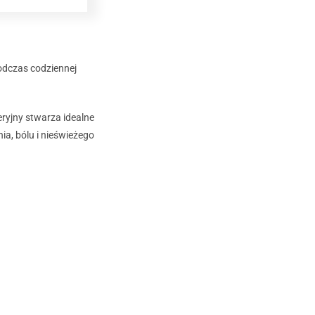
odczas codziennej
eryjny s
twarza idealne
a, bólu i nieświeżego