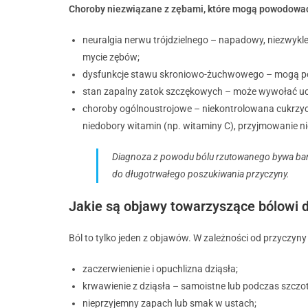
Choroby niezwiązane z zębami, które mogą powodować 
neuralgia nerwu trójdzielnego – napadowy, niezwykle
mycie zębów;
dysfunkcje stawu skroniowo-żuchwowego – mogą powo
stan zapalny zatok szczękowych – może wywołać ucz
choroby ogólnoustrojowe – niekontrolowana cukrzyca
niedobory witamin (np. witaminy C), przyjmowanie n
Diagnoza z powodu bólu rzutowanego bywa ba
do długotrwałego poszukiwania przyczyny.
Jakie są objawy towarzyszące bólowi d
Ból to tylko jeden z objawów. W zależności od przycz
zaczerwienienie i opuchlizna dziąsła;
krwawienie z dziąsła – samoistne lub podczas szczo
nieprzyjemny zapach lub smak w ustach;