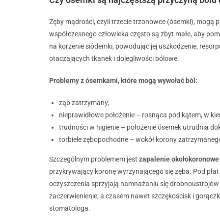
Zęby mądrości, czyli trzecie trzonowce (ósemki), mogą
współczesnego człowieka często są zbyt małe, aby pomi
na korzenie siódemki, powodując jej uszkodzenie, resor
otaczających tkanek i dolegliwości bólowe.
Problemy z ósemkami, które mogą wywołać ból:
ząb zatrzymany;
nieprawidłowe położenie – rosnąca pod kątem, w kieru
trudności w higienie – położenie ósemek utrudnia do
torbiele zębopochodne – wokół korony zatrzymanego 
Szczególnym problemem jest
zapalenie okołokoronowe
przykrywający koronę wyrzynającego się zęba. Pod płat b
oczyszczenia sprzyjają namnażaniu się drobnoustrojów 
zaczerwienienie, a czasem nawet szczękościsk i gorączka.
stomatologa.