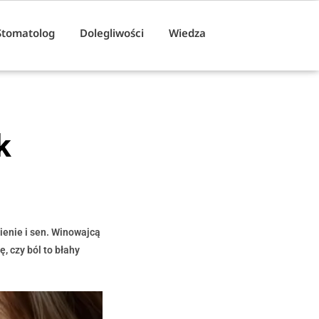
Stomatolog
Dolegliwości
Wiedza
k
ienie i sen. Winowajcą
, czy ból to błahy