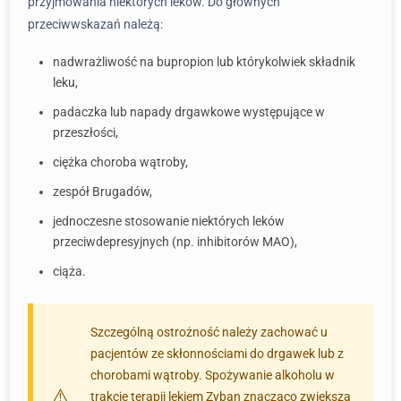
przyjmowania niektórych leków. Do głównych
przeciwwskazań należą:
nadwrażliwość na bupropion lub którykolwiek składnik
leku,
padaczka lub napady drgawkowe występujące w
przeszłości,
ciężka choroba wątroby,
zespół Brugadów,
jednoczesne stosowanie niektórych leków
przeciwdepresyjnych (np. inhibitorów MAO),
ciąża.
Szczególną ostrożność należy zachować u
pacjentów ze skłonnościami do drgawek lub z
chorobami wątroby. Spożywanie alkoholu w
trakcie terapii lekiem Zyban znacząco zwiększa