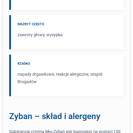
NIEZBYT CZĘSTO
zawroty głowy, wysypka
RZADKO
napady drgawkowe, reakcje alergiczne, zespół
Brugadów
Zyban – skład i alergeny
Substancją czynną leku Zyban jest bupropion (w postaci 150