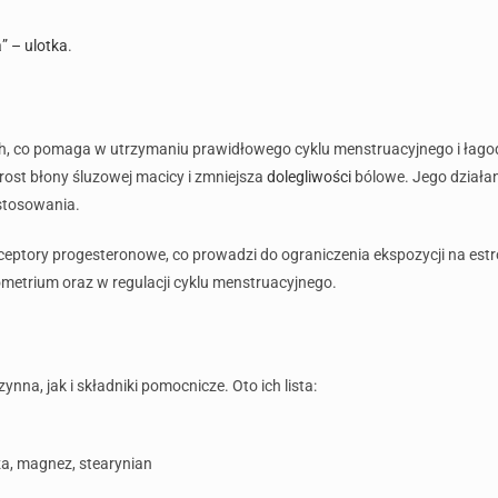
a” – ulotka
.
, co pomaga w utrzymaniu prawidłowego cyklu menstruacyjnego i łago
rost błony śluzowej macicy i zmniejsza
dolegliwości
bólowe. Jego działani
stosowania.
eceptory progesteronowe, co prowadzi do ograniczenia ekspozycji na estro
trium oraz w regulacji cyklu menstruacyjnego.
nna, jak i składniki pomocnicze. Oto ich lista:
oza, magnez, stearynian