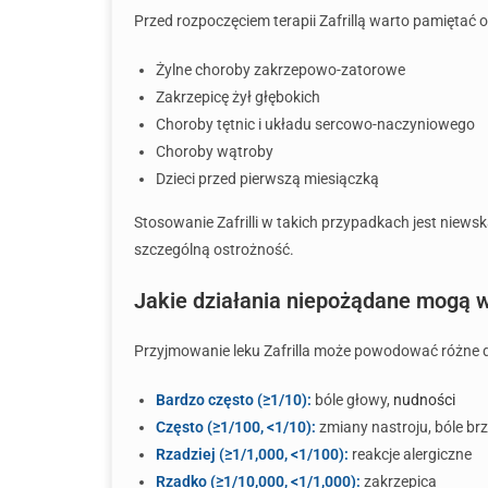
Przed rozpoczęciem terapii Zafrillą warto pamiętać 
Żylne choroby zakrzepowo-zatorowe
Zakrzepicę żył głębokich
Choroby tętnic i układu sercowo-naczyniowego
Choroby wątroby
Dzieci przed pierwszą miesiączką
Stosowanie Zafrilli w takich przypadkach jest niew
szczególną ostrożność.
Jakie działania niepożądane mogą w
Przyjmowanie leku Zafrilla może powodować różne dz
Bardzo często (≥1/10):
bóle głowy,
nudności
Często (≥1/100, <1/10):
zmiany nastroju, bóle br
Rzadziej (≥1/1,000, <1/100):
reakcje alergiczne
Rzadko (≥1/10,000, <1/1,000):
zakrzepica