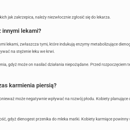
h jak zakrzepica, należy niezwłocznie zgłosić się do lekarza.
z innymi lekami?
nymi lekami, zwłaszcza tymi, które indukują enzymy metabolizujące dieno
ływać na stężenie leku we krwi.
nia, gdyż może on nasilać działania niepożądane. Przed rozpoczęciem te
zas karmienia piersią?
 ponieważ może negatywnie wpływać na rozwój płodu. Kobiety planujące ci
ść, gdyż dienogest przenika do mleka matki. Kobiety karmiące powinny u