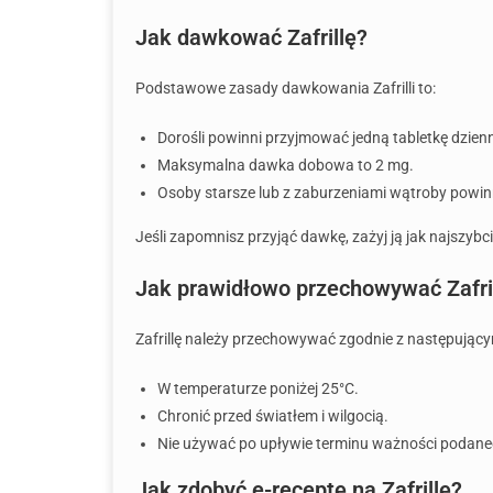
Jak dawkować Zafrillę?
Podstawowe zasady dawkowania Zafrilli to:
Dorośli powinni przyjmować jedną tabletkę dzienn
Maksymalna dawka dobowa to 2 mg.
Osoby starsze lub z zaburzeniami wątroby powinn
Jeśli zapomnisz przyjąć dawkę, zażyj ją jak najszybci
Jak prawidłowo przechowywać Zafri
Zafrillę należy przechowywać zgodnie z następują
W temperaturze poniżej 25°C.
Chronić przed światłem i wilgocią.
Nie używać po upływie terminu ważności podan
Jak zdobyć e-receptę na Zafrillę?