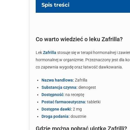
Spis treści
Co warto wiedzieć o leku Zafrilla?
Lek
Zafrilla
stosuje się w terapii hormonalnej i zawi
hormonalnej w organizmie. Przeznaczony jest dla kob
co zapewnia wygodę oraz łatwość dawkowania.
Nazwa handlowa:
Zafrilla
Substancja czynna:
dienogest
Dostępność:
na receptę
Postać farmaceutyczna:
tabletki
Dostępne dawki:
2 mg
Droga podania:
doustnie
Gdzie można pobrać ulotkę Zafrilli?