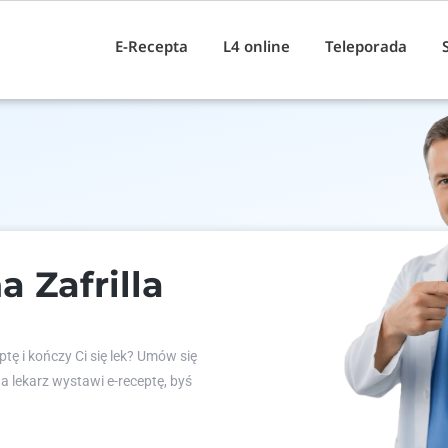
E-Recepta
L4 online
Teleporada
a Zafrilla
tę i kończy Ci się lek? Umów się
 a lekarz wystawi e-receptę, byś