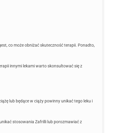
gest, co może obniżać skuteczność terapii. Ponadto,
rapii innymi lekami warto skonsultować się z
ążę lub będące w ciąży powinny unikać tego leku i
nikać stosowania Zafrilli lub porozmawiać z