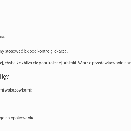
ie.
y stosować lek pod kontrolą lekarza.
ej, chyba że zbliża się pora kolejnej tabletki. W razie przedawkowania na
llę?
cymi wskazówkami:
ego na opakowaniu.