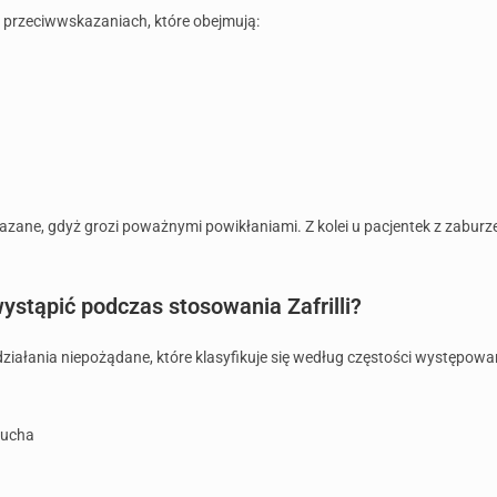
o przeciwwskazaniach, które obejmują:
skazane, gdyż grozi poważnymi powikłaniami. Z kolei u pacjentek z zabu
ystąpić podczas stosowania Zafrilli?
iałania niepożądane, które klasyfikuje się według częstości występowa
zucha