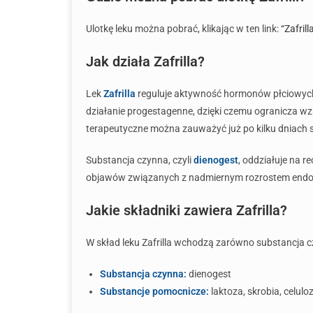
Ulotkę leku można pobrać, klikając w ten link:
“Zafrill
Jak działa Zafrilla?
Lek
Zafrilla
reguluje aktywność hormonów płciowych
działanie progestagenne, dzięki czemu ogranicza wz
terapeutyczne można zauważyć już po kilku dniach 
Substancja czynna, czyli
dienogest
, oddziałuje na r
objawów związanych z nadmiernym rozrostem endome
Jakie składniki zawiera Zafrilla?
W skład leku Zafrilla wchodzą zarówno substancja czy
Substancja czynna:
dienogest
Substancje pomocnicze:
laktoza, skrobia, celul