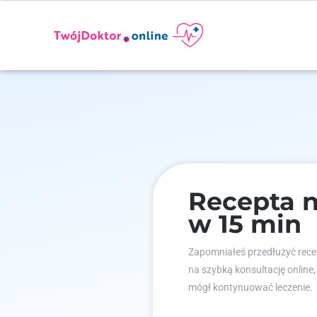
Recepta n
w 15 min
Zapomniałeś przedłużyć recep
na szybką konsultację online,
mógł kontynuować leczenie.