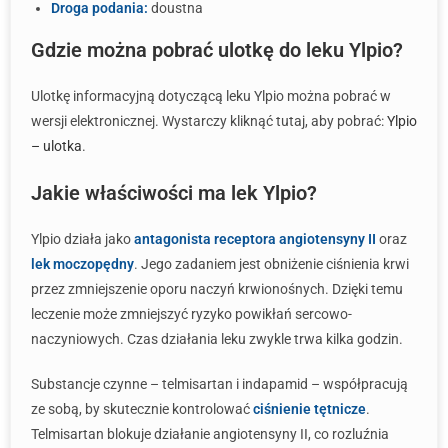
Droga podania:
doustna
Gdzie można pobrać ulotkę do leku Ylpio?
Ulotkę informacyjną dotyczącą leku Ylpio można pobrać w
wersji elektronicznej. Wystarczy kliknąć tutaj, aby pobrać:
Ylpio
– ulotka
.
Jakie właściwości ma lek Ylpio?
Ylpio działa jako
antagonista receptora angiotensyny II
oraz
lek moczopędny
. Jego zadaniem jest obniżenie ciśnienia krwi
przez zmniejszenie oporu naczyń krwionośnych. Dzięki temu
leczenie może zmniejszyć ryzyko powikłań sercowo-
naczyniowych. Czas działania leku zwykle trwa kilka godzin.
Substancje czynne – telmisartan i indapamid – współpracują
ze sobą, by skutecznie kontrolować
ciśnienie tętnicze
.
Telmisartan blokuje działanie angiotensyny II, co rozluźnia