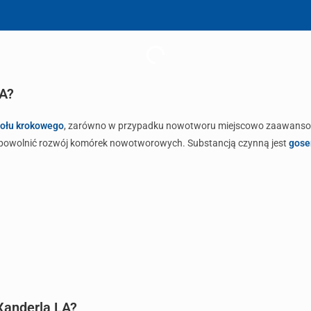
LA?
zołu krokowego
, zarówno w przypadku nowotworu miejscowo zaawansowan
powolnić rozwój komórek nowotworowych. Substancją czynną jest
gose
Xanderla LA?