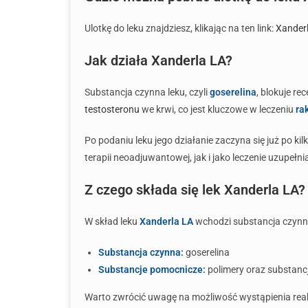
Ulotkę do leku znajdziesz, klikając na ten link:
Xanderl
Jak działa Xanderla LA?
Substancja czynna leku, czyli
goserelina
, blokuje r
testosteronu
we krwi, co jest kluczowe w leczeniu
ra
Po podaniu leku jego działanie zaczyna się już po ki
terapii neoadjuwantowej, jak i jako leczenie uzupełn
Z czego składa się lek Xanderla LA?
W skład leku
Xanderla LA
wchodzi substancja czynna 
Substancja czynna:
goserelina
Substancje pomocnicze:
polimery oraz substancj
Warto zwrócić uwagę na możliwość wystąpienia reakc