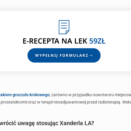
E-RECEPTA
NA LEK
59ZŁ
WYPEŁNIJ FORMULARZ
rakiem gruczołu krokowego
, zarówno w przypadku nowotworu miejscowo
ej prostatektomii oraz w terapii neoadjuwantowej przed radioterapią. W
zwrócić uwagę stosując Xanderla LA?