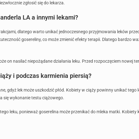
zwłocznie zgłosić się do lekarza.
Xanderla LA a innymi lekami?
erakcjami, dlatego warto unikać jednoczesnego przyjmowania leków prze
uteczność gosereliny, co może zmienić efekty terapii. Dlatego bardzo w
e on nasilać niepożądane działania leku. Przed rozpoczęciem nowej tera
iąży i podczas karmienia piersią?
ne, gdyż lek może uszkodzić płód. Kobiety w ciąży powinny unikać tego 
ca się wykonanie testu ciążowego.
 tego leku, ponieważ goserelina może przenikać do mleka matki. Kobiety