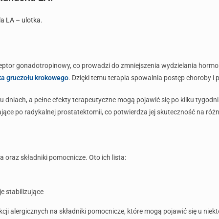
a LA – ulotka
.
eceptor gonadotropinowy, co prowadzi do zmniejszenia wydzielania horm
ka gruczołu krokowego
. Dzięki temu terapia spowalnia postęp choroby i
lku dniach, a pełne efekty terapeutyczne mogą pojawić się po kilku tygodn
iające po radykalnej prostatektomii, co potwierdza jej skuteczność na ró
oraz składniki pomocnicze. Oto ich lista:
e stabilizujące
ji alergicznych na składniki pomocnicze, które mogą pojawić się u niek