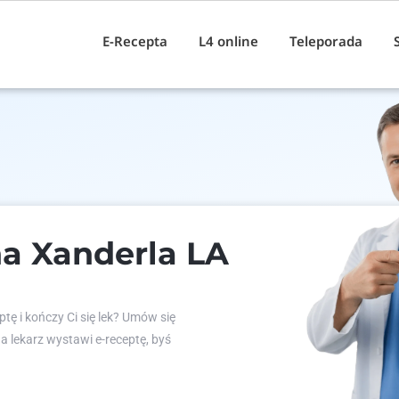
E-Recepta
L4 online
Teleporada
a Xanderla LA
tę i kończy Ci się lek? Umów się
 a lekarz wystawi e-receptę, byś