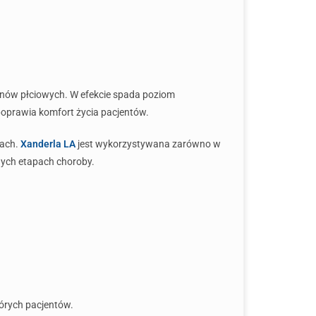
onów płciowych. W efekcie spada poziom
 poprawia komfort życia pacjentów.
iach.
Xanderla LA
jest wykorzystywana zarówno w
żnych etapach choroby.
tórych pacjentów.