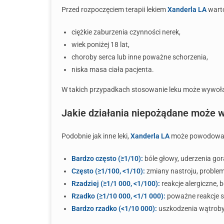
Przed rozpoczęciem terapii lekiem
Xanderla LA
warto
ciężkie zaburzenia czynności nerek,
wiek poniżej 18 lat,
choroby serca lub inne poważne schorzenia,
niska masa ciała pacjenta.
W takich przypadkach stosowanie leku może wywołać
Jakie działania niepożądane może 
Podobnie jak inne leki,
Xanderla LA
może powodować d
Bardzo często (≥1/10):
bóle głowy, uderzenia gor
Często (≥1/100, <1/10):
zmiany nastroju, proble
Rzadziej (≥1/1 000, <1/100):
reakcje alergiczne, 
Rzadko (≥1/10 000, <1/1 000):
poważne reakcje s
Bardzo rzadko (<1/10 000):
uszkodzenia wątroby