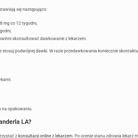
tawiają się następująco:
8 mg co 12 tygodni,
godni,
k powinni skonsultować dawkowanie z lekarzem.
 nie stosuj podwójnej dawki. W razie przedawkowania koniecznie skontaktuj
wkami:
o na opakowaniu.
anderla LA?
orzystać z
konsultacji online z lekarzem
. Po ocenie stanu zdrowia lekarz 