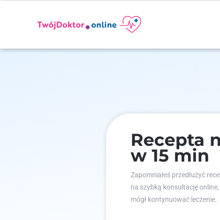
Recepta n
w 15 min
Zapomniałeś przedłużyć recep
na szybką konsultację online,
mógł kontynuować leczenie.