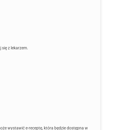
 się z lekarzem.
może wystawić e-receptę, która będzie dostępna w