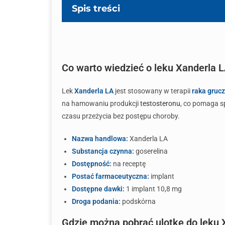
Spis treści
Co warto wiedzieć o leku Xanderla 
Lek
Xanderla LA
jest stosowany w terapii
raka gruc
na hamowaniu produkcji
testosteronu
, co pomaga s
czasu przeżycia bez postępu choroby.
Nazwa handlowa:
Xanderla LA
Substancja czynna:
goserelina
Dostępność:
na receptę
Postać farmaceutyczna:
implant
Dostępne dawki:
1 implant 10,8 mg
Droga podania:
podskórna
Gdzie można pobrać ulotkę do leku 