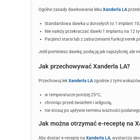
Ogólne zasady dawkowania leku
Xanderla LA
przeds
Standardowa dawka u dorosłych to 1 implant 10,
Nie należy przekraczać dawki 1 implantu na 12 ty
Pacjenci starsi lub z zaburzeniami funkcji nere
Jeśli pominiesz dawkę, podaj ją jak najszybciej, ale
Jak przechowywać Xanderla LA?
Przechowuj lek
Xanderla LA
zgodnie z tymi wskazó
w temperaturze poniżej 25°C,
chroniąc przed światłem i wilgocią,
nie stosuj po upływie terminu ważności podaneg
Jak można otrzymać e-receptę na X
Aby dostać e-receptę na
Xanderla LA
, wystarczy sk