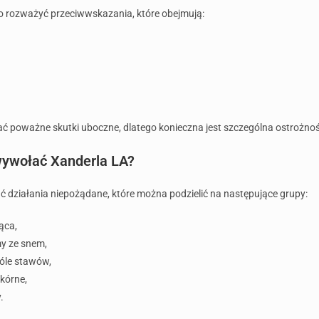
 rozważyć przeciwwskazania, które obejmują:
 poważne skutki uboczne, dlatego konieczna jest szczególna ostrożność
wywołać Xanderla LA?
ziałania niepożądane, które można podzielić na następujące grupy:
ąca,
my ze snem,
bóle stawów,
kórne,
.