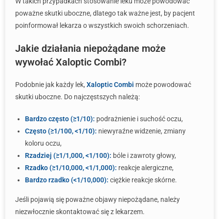
W takich przypadkach stosowanie leku może powodować
poważne skutki uboczne, dlatego tak ważne jest, by pacjent
poinformował lekarza o wszystkich swoich schorzeniach.
Jakie działania niepożądane może
wywołać Xaloptic Combi?
Podobnie jak każdy lek,
Xaloptic Combi
może powodować
skutki uboczne. Do najczęstszych należą:
Bardzo często (≥1/10):
podrażnienie i suchość oczu,
Często (≥1/100, <1/10):
niewyraźne widzenie, zmiany
koloru oczu,
Rzadziej (≥1/1,000, <1/100):
bóle i zawroty głowy,
Rzadko (≥1/10,000, <1/1,000):
reakcje alergiczne,
Bardzo rzadko (<1/10,000):
ciężkie reakcje skórne.
Jeśli pojawią się poważne objawy niepożądane, należy
niezwłocznie skontaktować się z lekarzem.