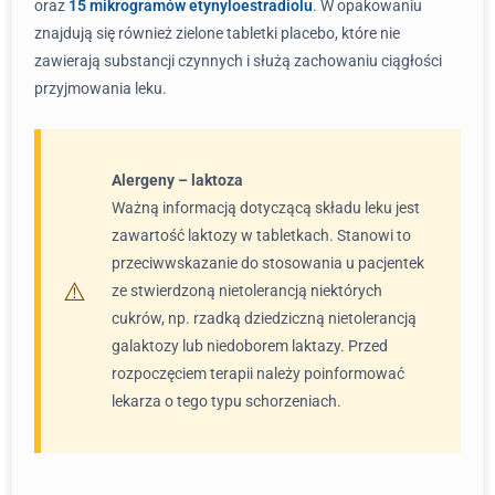
oraz
15 mikrogramów etynyloestradiolu
. W opakowaniu
znajdują się również zielone tabletki placebo, które nie
zawierają substancji czynnych i służą zachowaniu ciągłości
przyjmowania leku.
Alergeny – laktoza
Ważną informacją dotyczącą składu leku jest
zawartość laktozy w tabletkach. Stanowi to
przeciwwskazanie do stosowania u pacjentek
ze stwierdzoną nietolerancją niektórych
cukrów, np. rzadką dziedziczną nietolerancją
galaktozy lub niedoborem laktazy. Przed
rozpoczęciem terapii należy poinformować
lekarza o tego typu schorzeniach.