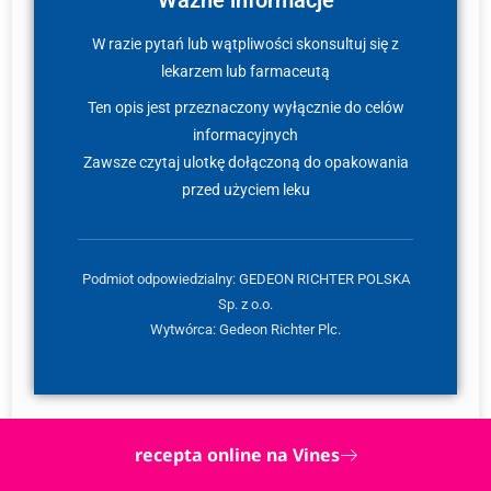
Ważne informacje
W razie pytań lub wątpliwości skonsultuj się z
lekarzem lub farmaceutą
Ten opis jest przeznaczony wyłącznie do celów
informacyjnych
Zawsze czytaj ulotkę dołączoną do opakowania
przed użyciem leku
Podmiot odpowiedzialny: GEDEON RICHTER POLSKA
Sp. z o.o.
Wytwórca: Gedeon Richter Plc.
recepta online na Vines
Najczęściej zadawane pytania