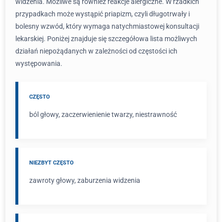
widzenia. Możliwe są również reakcje alergiczne. W rzadkich
przypadkach może wystąpić priapizm, czyli długotrwały i
bolesny wzwód, który wymaga natychmiastowej konsultacji
lekarskiej. Poniżej znajduje się szczegółowa lista możliwych
działań niepożądanych w zależności od częstości ich
występowania.
CZĘSTO
ból głowy, zaczerwienienie twarzy, niestrawność
NIEZBYT CZĘSTO
zawroty głowy, zaburzenia widzenia