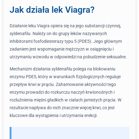
Jak działa lek Viagra?
Działanie leku Viagra opiera się na jego substancji czynnej,
syldenafilu. Należy on do grupy leków nazywanych
inhibitorami fosfodiesterazy typu 5 (PDE5). Jego głównym
zadaniem jest wspomaganie mężczyzn w osiągnięciu i
utrzymaniu wzwodu w odpowiedzi na pobudzenie seksualne.
Mechanizm działania syldenafilu polega na blokowaniu
enzymu PDE5, który w warunkach fizjologicznych reguluje
przepływ krwi w prąciu. Zahamowanie aktywności tego
enzymu prowadzi do rozkurczu naczyń krwionośnych i
rozluźnienia mięśni gładkich w ciałach jamistych prącia. W
rezultacie napływa do nich znacznie więcej krwi, co jest
kluczowe dla wystąpienia i utrzymania erekcji.