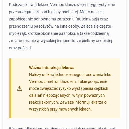
Podczas kuracji lekiem Vermox kluczowe jest rygorystyczne
przestrzeganie zasad higieny osobistej. Ma to na celu
zapobieganie ponownemu zarażeniu (autoinwazji) oraz
przenoszeniu pasożytów na inne osoby. Zaleca się częste
mycie rąk, krótkie obcinanie paznokci, a także codzienną
zmianę i pranie w wysokiej temperaturze bielizny osobistej
oraz pościeli.
Ważna interakcja lekowa
Należy unikać jednoczesnego stosowania leku
Vermox z metronidazolem. Takie połączenie
może zwiększać ryzyko wystąpienia ciężkich
działań niepożądanych, w tym poważnych
reakcji skórnych. Zawsze informuj lekarza o
wszystkich przyjmowanych lekach.
W przypadku długotrwałego leczenia lub stosowania dawek