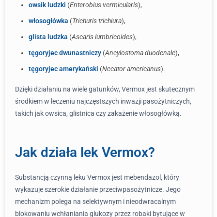
owsik ludzki
(
Enterobius vermicularis
),
włosogłówka
(
Trichuris trichiura
),
glista ludzka
(
Ascaris lumbricoides
),
tęgoryjec dwunastniczy
(
Ancylostoma duodenale
),
tęgoryjec amerykański
(
Necator americanus
).
Dzięki działaniu na wiele gatunków, Vermox jest skutecznym
środkiem w leczeniu najczęstszych inwazji pasożytniczych,
takich jak owsica, glistnica czy zakażenie włosogłówką.
Jak działa lek Vermox?
Substancją czynną leku Vermox jest mebendazol, który
wykazuje szerokie działanie przeciwpasożytnicze. Jego
mechanizm polega na selektywnym i nieodwracalnym
blokowaniu wchłaniania glukozy przez robaki bytujące w