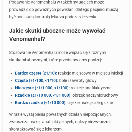
Podawanie Venomenhalu w takich sytuacjach może
prowadzić do poważnych powikłań, dlatego pacjenci muszą
być pod stałą kontrolą lekarza podczas leczenia.
Jakie skutki uboczne może wywołać
Venomenhal?
Stosowanie Venomenhalu może wiązać się z różnymi
skutkami ubocznymi, które przedstawiamy poniżej:
Bardzo częste (≥1/10):
reakcje miejscowe w miejscu iniekcji
Częste (≥1/100, <1/10):
bóle i zawroty głowy
Nieczęste (≥1/1 000, <1/100):
reakcje anafilaktyczne
Rzadkie (≥1/10 000, <1/1 000):
obrzęk naczynioruchowy
Bardzo rzadkie (<1/10 000):
ciężkie reakcje alergiczne
W razie wystąpienia poważnych działań niepożądanych,
zwłaszcza reakcji anafilaktycznych, należy niezwłocznie
skontaktować się z lekarzem.