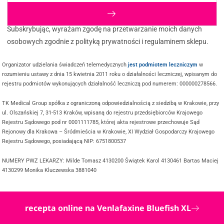
Subskrybując, wyrażam zgodę na przetwarzanie moich danych
osobowych zgodnie z polityką prywatności i regulaminem sklepu.
Organizator udzielania świadczeń telemedycznych
jest podmiotem leczniczym
w
rozumieniu ustawy z dnia 15 kwietnia 2011 roku o działalności leczniczej, wpisanym do
rejestru podmiotów wykonujących działalność leczniczą pod numerem: 000000278566.
TK Medical Group spółka z ograniczoną odpowiedzialnością z siedzibą w Krakowie, przy
ul. Olszańskiej 7, 31-513 Kraków, wpisaną do rejestru przedsiębiorców Krajowego
Rejestru Sądowego pod nr 0001111785, której akta rejestrowe przechowuje Sąd
Rejonowy dla Krakowa – Śródmieścia w Krakowie, XI Wydział Gospodarczy Krajowego
Rejestru Sądowego, posiadającą NIP: 6751800537
NUMERY PWZ LEKARZY: Milde Tomasz 4130200 Świątek Karol 4130461 Bartas Maciej
4130299 Monika Kluczewska 3881040
recepta online na Venlafaxine Bluefish XL
@ COPYRIGHT 2025 TWOJDOKTOR.ONLINE