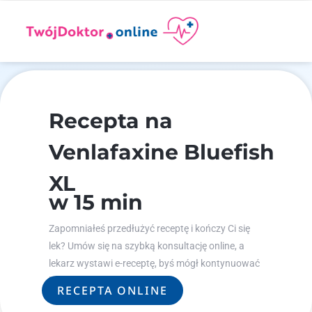
Recepta na
Venlafaxine Bluefish
XL
w 15 min
Zapomniałeś przedłużyć receptę i kończy Ci się
lek? Umów się na szybką konsultację online, a
lekarz wystawi e-receptę, byś mógł kontynuować
leczenie.
RECEPTA ONLINE