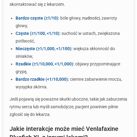
skontaktować się z lekarzem.
Bardzo częste (≥1/10):
bóle głowy,
nudności
, zawroty
głowy,
Częste (≥1/100, <1/10):
suchość w ustach, zwiększona
potliwość,
Nieczęste (≥1/1,000, <1/100):
większa skłonność do
siniaków,
Rzadkie (≥1/10,000, <1/1,000):
objawy przypominające
grypę,
Bardzo rzadkie (<1/10,000):
ciemne zabarwienie moczu,
wysypka skórna.
Jeśli pojawią się poważne skutki uboczne, takie jak zaburzenia
rytmu serca lub myśli samobójcze, pacjent powinien pilnie
zgłosić się do lekarza.
Jakie interakcje może mieć Venlafaxine