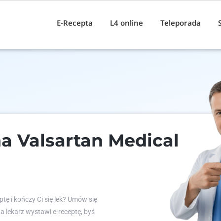
E-Recepta
L4 online
Teleporada
a Valsartan Medical
tę i kończy Ci się lek? Umów się
 a lekarz wystawi e-receptę, byś