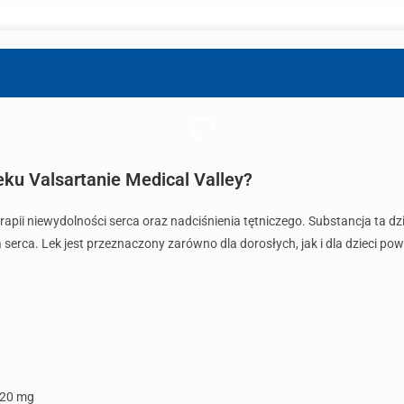
eku Valsartanie Medical Valley?
apii niewydolności serca oraz nadciśnienia tętniczego. Substancja ta dzi
a serca. Lek jest przeznaczony zarówno dla dorosłych, jak i dla dzieci 
320 mg