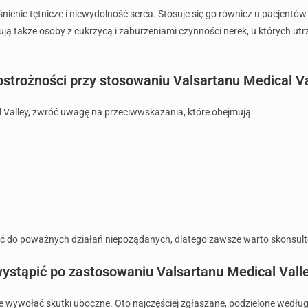
nienie tętnicze i niewydolność serca. Stosuje się go również u pacjentów 
ą także osoby z cukrzycą i zaburzeniami czynności nerek, u których utr
ostrożności przy stosowaniu Valsartanu Medical V
l Valley, zwróć uwagę na przeciwwskazania, które obejmują:
ć do poważnych działań niepożądanych, dlatego zawsze warto skonsulto
ystąpić po zastosowaniu Valsartanu Medical Vall
że wywołać skutki uboczne. Oto najczęściej zgłaszane, podzielone wedłu