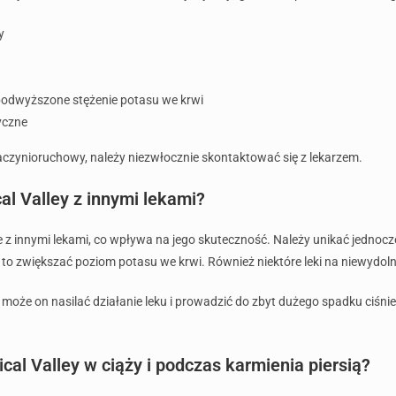
y
podwyższone stężenie potasu we krwi
yczne
naczynioruchowy, należy niezwłocznie skontaktować się z lekarzem.
al Valley z innymi lekami?
je z innymi lekami, co wpływa na jego skuteczność. Należy unikać jed
to zwiększać poziom potasu we krwi. Również niektóre leki na niewydo
 może on nasilać działanie leku i prowadzić do zbyt dużego spadku ciśni
al Valley w ciąży i podczas karmienia piersią?