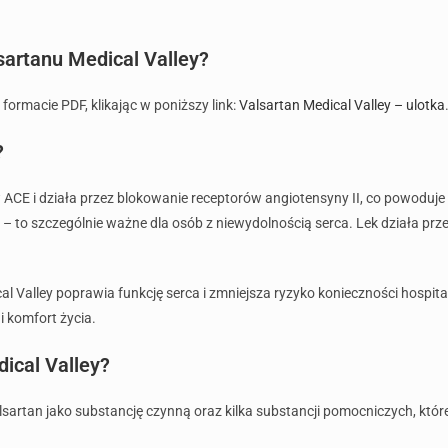
sartanu Medical Valley?
formacie PDF, klikając w poniższy link:
Valsartan Medical Valley – ulotka
?
w ACE i działa przez blokowanie receptorów angiotensyny II, co powoduj
e – to szczególnie ważne dla osób z niewydolnością serca. Lek działa przez
l Valley poprawia funkcję serca i zmniejsza ryzyko konieczności hospit
i komfort życia.
dical Valley?
sartan jako substancję czynną oraz kilka substancji pomocniczych, któr