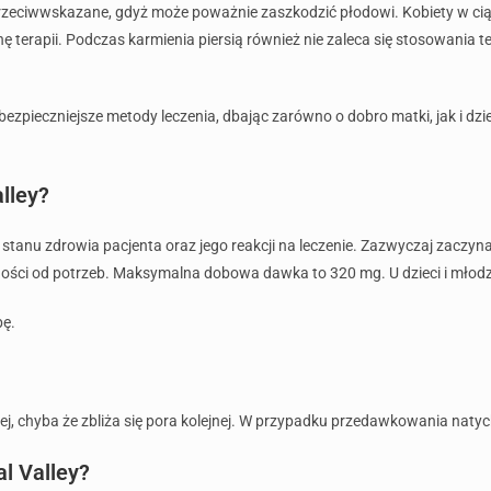
przeciwwskazane, gdyż może poważnie zaszkodzić płodowi. Kobiety w ciąż
terapii. Podczas karmienia piersią również nie zaleca się stosowania 
zpieczniejsze metody leczenia, dbając zarówno o dobro matki, jak i dzie
lley?
stanu zdrowia pacjenta oraz jego reakcji na leczenie. Zazwyczaj zaczyna
ości od potrzeb. Maksymalna dobowa dawka to 320 mg. U dzieci i młodz
bę.
iej, chyba że zbliża się pora kolejnej. W przypadku przedawkowania natyc
l Valley?