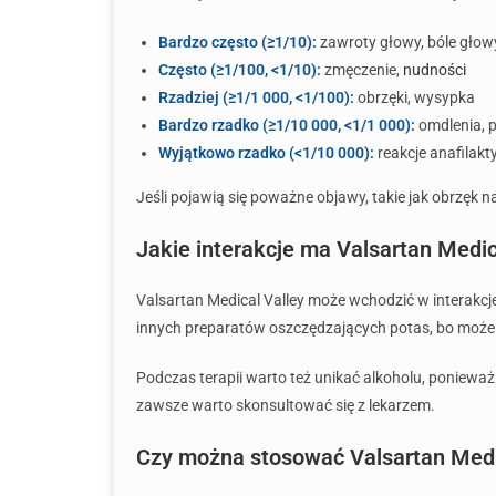
Bardzo często (≥1/10):
zawroty głowy, bóle głow
Często (≥1/100, <1/10):
zmęczenie,
nudności
Rzadziej (≥1/1 000, <1/100):
obrzęki, wysypka
Bardzo rzadko (≥1/10 000, <1/1 000):
omdlenia, 
Wyjątkowo rzadko (<1/10 000):
reakcje anafilakt
Jeśli pojawią się poważne objawy, takie jak obrzęk 
Jakie interakcje ma Valsartan Medic
Valsartan Medical Valley może wchodzić w interakc
innych preparatów oszczędzających potas, bo może 
Podczas terapii warto też unikać alkoholu, ponieważ
zawsze warto skonsultować się z lekarzem.
Czy można stosować Valsartan Medic