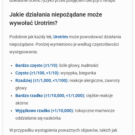
dokładnie ocenić ryzyko przed podjęciem decyzji o terapii.
Jakie działania niepożądane może
wywołać Urotrim?
Podobnie jak każdy lek,
Urotrim
może powodować działania
niepożądane. Poniżej wymieniono je według częstotliwości
występowania:
Bardzo często (≥1/10):
bóle głowy,
nudności
Często (≥1/100, <1/10):
wysypka, biegunka
Rzadziej (≥1/1,000, <1/100):
reakcje alergiczne, zawroty
głowy
Bardzo rzadko (≥1/10,000, <1/1,000):
ciężkie reakcje
skórne
Wyjątkowo rzadko (<1/10,000):
toksyczne martwicze
oddzielanie się naskórka
W przypadku wystąpienia poważnych objawów, takich jak