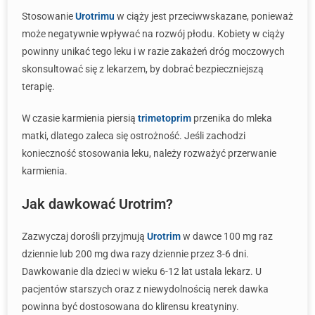
Stosowanie
Urotrimu
w ciąży jest przeciwwskazane, ponieważ
może negatywnie wpływać na rozwój płodu. Kobiety w ciąży
powinny unikać tego leku i w razie zakażeń dróg moczowych
skonsultować się z lekarzem, by dobrać bezpieczniejszą
terapię.
W czasie karmienia piersią
trimetoprim
przenika do mleka
matki, dlatego zaleca się ostrożność. Jeśli zachodzi
konieczność stosowania leku, należy rozważyć przerwanie
karmienia.
Jak dawkować Urotrim?
Zazwyczaj dorośli przyjmują
Urotrim
w dawce 100 mg raz
dziennie lub 200 mg dwa razy dziennie przez 3-6 dni.
Dawkowanie dla dzieci w wieku 6-12 lat ustala lekarz. U
pacjentów starszych oraz z niewydolnością nerek dawka
powinna być dostosowana do klirensu kreatyniny.