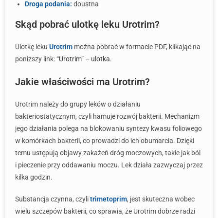
Droga podania:
doustna
Skąd pobrać ulotkę leku Urotrim?
Ulotkę leku
Urotrim
można pobrać w formacie PDF, klikając na
poniższy link:
“Urotrim” – ulotka
.
Jakie właściwości ma Urotrim?
Urotrim należy do grupy leków o działaniu
bakteriostatycznym, czyli hamuje rozwój bakterii. Mechanizm
jego działania polega na blokowaniu syntezy kwasu foliowego
w komórkach bakterii, co prowadzi do ich obumarcia. Dzięki
temu ustępują objawy zakażeń dróg moczowych, takie jak ból
i pieczenie przy oddawaniu moczu. Lek działa zazwyczaj przez
kilka godzin.
Substancja czynna, czyli
trimetoprim
, jest skuteczna wobec
wielu szczepów bakterii, co sprawia, że Urotrim dobrze radzi