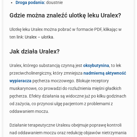
Droga podania:
doustnie
Gdzie można znaleźć ulotkę leku Uralex?
Ulotkę leku Uralex można pobrać w formacie PDF, klikając w
ten link:
Uralex – ulotka
.
Jak działa Uralex?
Uralex, którego substancją czynną jest
oksybutynina
, to lek
przeciwcholinergiczny, który zmniejsza
nadmierną aktywność
wypieracza
pęcherza moczowego. Blokuje receptory
muskarynowe, co prowadzi do rozluźnienia mięśni gładkich
pęcherza. Efekty działania są widoczne już po kilku godzinach
od zażycia, co przynosi ulgę pacjentom z problemami z
oddawaniem moczu.
Działanie terapeutyczne Uralexu obejmuje poprawę kontroli
nad oddawaniem moczu oraz redukcję objawów nietrzymania