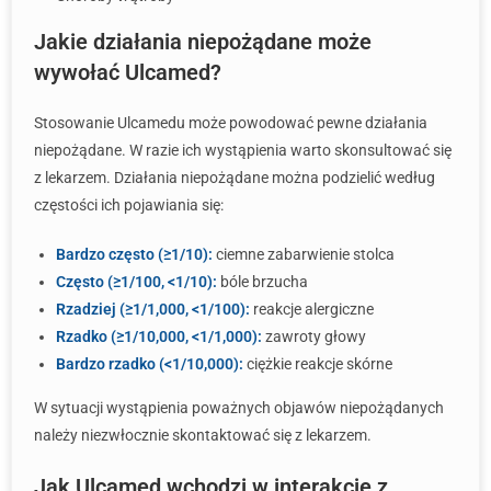
Jakie działania niepożądane może
wywołać Ulcamed?
Stosowanie Ulcamedu może powodować pewne działania
niepożądane. W razie ich wystąpienia warto skonsultować się
z lekarzem. Działania niepożądane można podzielić według
częstości ich pojawiania się:
Bardzo często (≥1/10):
ciemne zabarwienie stolca
Często (≥1/100, <1/10):
bóle brzucha
Rzadziej (≥1/1,000, <1/100):
reakcje alergiczne
Rzadko (≥1/10,000, <1/1,000):
zawroty głowy
Bardzo rzadko (<1/10,000):
ciężkie reakcje skórne
W sytuacji wystąpienia poważnych objawów niepożądanych
należy niezwłocznie skontaktować się z lekarzem.
Jak Ulcamed wchodzi w interakcje z