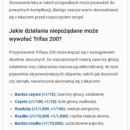
Stosowanie leku w takich przypadkach może prowadzić do
poważnych komplikacji, dlatego zawsze warto skonsultować
się z lekarzem przed rozpoczęciem terapii.
Jakie działania niepożądane może
wywołać Trifas 200?
Przyjmowanie Trifasu 200 może wiązać się z wystąpieniem
skutków ubocznych. Do najczęstszych należą zawroty głowy,
osłabienie oraz zaburzenia równowagi elektrolitowej. W razie
pojawienia się poważniejszych objawów, takich jak duszność
czy obrzęki, niezwłocznie skontaktuj się z lekarzem.
Bardzo często (≥1/10):
zawroty głowy, osłabienie,
Często (≥1/100, <1/10):
bóle głowy,
nudności
,
Rzadziej (≥1/1,000, <1/100):
reakcje alergiczne,
Rzadko (≥1/10,000, <1/1,000):
ciężkie reakcje skórne,
Bardzo rzadko (<1/10,000):
uszkodzenie wątroby.