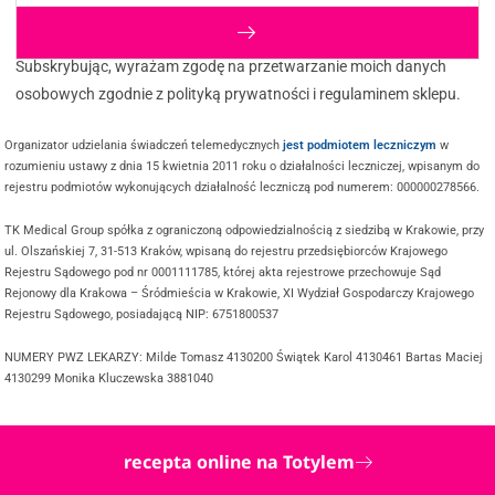
Subskrybując, wyrażam zgodę na przetwarzanie moich danych
osobowych zgodnie z polityką prywatności i regulaminem sklepu.
Organizator udzielania świadczeń telemedycznych
jest podmiotem leczniczym
w
rozumieniu ustawy z dnia 15 kwietnia 2011 roku o działalności leczniczej, wpisanym do
rejestru podmiotów wykonujących działalność leczniczą pod numerem: 000000278566.
TK Medical Group spółka z ograniczoną odpowiedzialnością z siedzibą w Krakowie, przy
ul. Olszańskiej 7, 31-513 Kraków, wpisaną do rejestru przedsiębiorców Krajowego
Rejestru Sądowego pod nr 0001111785, której akta rejestrowe przechowuje Sąd
Rejonowy dla Krakowa – Śródmieścia w Krakowie, XI Wydział Gospodarczy Krajowego
Rejestru Sądowego, posiadającą NIP: 6751800537
NUMERY PWZ LEKARZY: Milde Tomasz 4130200 Świątek Karol 4130461 Bartas Maciej
4130299 Monika Kluczewska 3881040
recepta online na Totylem
@ COPYRIGHT 2025 TWOJDOKTOR.ONLINE