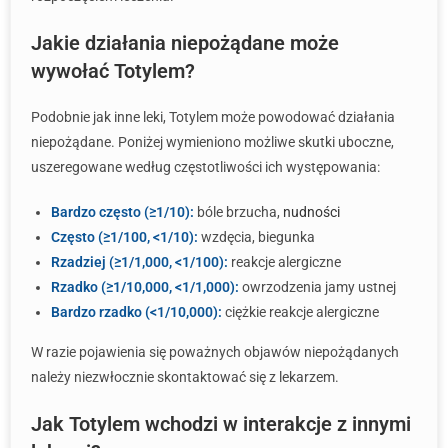
Jakie działania niepożądane może
wywołać Totylem?
Podobnie jak inne leki, Totylem może powodować działania
niepożądane. Poniżej wymieniono możliwe skutki uboczne,
uszeregowane według częstotliwości ich występowania:
Bardzo często (≥1/10):
bóle brzucha,
nudności
Często (≥1/100, <1/10):
wzdęcia, biegunka
Rzadziej (≥1/1,000, <1/100):
reakcje alergiczne
Rzadko (≥1/10,000, <1/1,000):
owrzodzenia jamy ustnej
Bardzo rzadko (<1/10,000):
ciężkie reakcje alergiczne
W razie pojawienia się poważnych objawów niepożądanych
należy niezwłocznie skontaktować się z lekarzem.
Jak Totylem wchodzi w interakcje z innymi