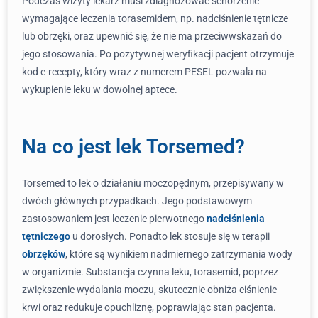
Podczas wizyty lekarz musi zdiagnozować schorzenie
wymagające leczenia torasemidem, np. nadciśnienie tętnicze
lub obrzęki, oraz upewnić się, że nie ma przeciwwskazań do
jego stosowania. Po pozytywnej weryfikacji pacjent otrzymuje
kod e-recepty, który wraz z numerem PESEL pozwala na
wykupienie leku w dowolnej aptece.
Na co jest lek Torsemed?
Torsemed to lek o działaniu moczopędnym, przepisywany w
dwóch głównych przypadkach. Jego podstawowym
zastosowaniem jest leczenie pierwotnego
nadciśnienia
tętniczego
u dorosłych. Ponadto lek stosuje się w terapii
obrzęków
, które są wynikiem nadmiernego zatrzymania wody
w organizmie. Substancja czynna leku, torasemid, poprzez
zwiększenie wydalania moczu, skutecznie obniża ciśnienie
krwi oraz redukuje opuchliznę, poprawiając stan pacjenta.