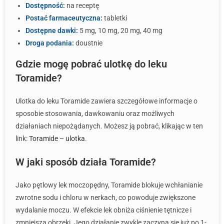
Dostępność:
na receptę
Postać farmaceutyczna:
tabletki
Dostępne dawki:
5 mg, 10 mg, 20 mg, 40 mg
Droga podania:
doustnie
Gdzie mogę pobrać ulotkę do leku
Toramide?
Ulotka do leku Toramide zawiera szczegółowe informacje o
sposobie stosowania, dawkowaniu oraz możliwych
działaniach niepożądanych. Możesz ją pobrać, klikając w ten
link:
Toramide – ulotka
.
W jaki sposób działa Toramide?
Jako pętlowy lek moczopędny, Toramide blokuje wchłanianie
zwrotne sodu i chloru w nerkach, co powoduje zwiększone
wydalanie moczu. W efekcie lek obniża ciśnienie tętnicze i
zmniejsza obrzęki. Jego działanie zwykle zaczyna się już po 1-