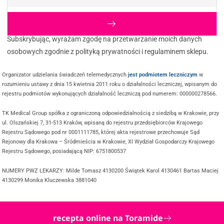
Subskrybując, wyrażam zgodę na przetwarzanie moich danych
osobowych zgodnie z polityką prywatności i regulaminem sklepu.
Organizator udzielania świadczeń telemedycznych
jest podmiotem leczniczym
w
rozumieniu ustawy z dnia 15 kwietnia 2011 roku o działalności leczniczej, wpisanym do
rejestru podmiotów wykonujących działalność leczniczą pod numerem: 000000278566.
TK Medical Group spółka z ograniczoną odpowiedzialnością z siedzibą w Krakowie, przy
ul. Olszańskiej 7, 31-513 Kraków, wpisaną do rejestru przedsiębiorców Krajowego
Rejestru Sądowego pod nr 0001111785, której akta rejestrowe przechowuje Sąd
Rejonowy dla Krakowa – Śródmieścia w Krakowie, XI Wydział Gospodarczy Krajowego
Rejestru Sądowego, posiadającą NIP: 6751800537
NUMERY PWZ LEKARZY: Milde Tomasz 4130200 Świątek Karol 4130461 Bartas Maciej
4130299 Monika Kluczewska 3881040
recepta online na Toramide
@ COPYRIGHT 2025 TWOJDOKTOR.ONLINE