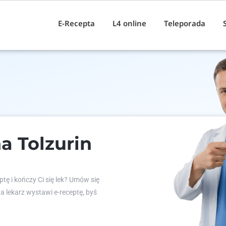
E-Recepta
L4 online
Teleporada
a Tolzurin
tę i kończy Ci się lek? Umów się
 a lekarz wystawi e-receptę, byś