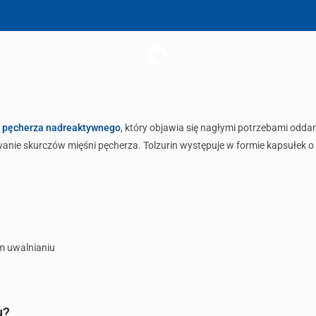
 pęcherza nadreaktywnego
, który objawia się nagłymi potrzebami odd
wanie skurczów mięśni pęcherza. Tolzurin występuje w formie kapsułek 
m uwalnianiu
u?