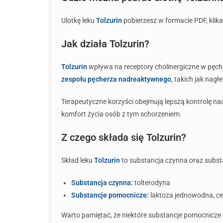
Ulotkę leku
Tolzurin
pobierzesz w formacie PDF, klikaj
Jak działa Tolzurin?
Tolzurin
wpływa na receptory cholinergiczne w pęch
zespołu pęcherza nadreaktywnego
, takich jak nag
Terapeutyczne korzyści obejmują lepszą kontrolę n
komfort życia osób z tym schorzeniem.
Z czego składa się Tolzurin?
Skład leku
Tolzurin
to substancja czynna oraz substa
Substancja czynna:
tolterodyna
Substancje pomocnicze:
laktoza jednowodna, cel
Warto pamiętać, że niektóre substancje pomocnicze