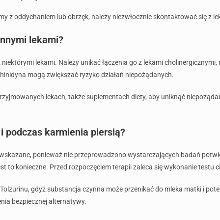
y z oddychaniem lub obrzęk, należy niezwłocznie skontaktować się z l
 innymi lekami?
iektórymi lekami. Należy unikać łączenia go z lekami cholinergicznym
ak chinidyna mogą zwiększać ryzyko działań niepożądanych.
zyjmowanych lekach, także suplementach diety, aby uniknąć niepożądanyc
 i podczas karmienia piersią?
iwwskazane, ponieważ nie przeprowadzono wystarczających badań potwie
jest to konieczne. Przed rozpoczęciem terapii zaleca się wykonanie testu
 Tolzurinu, gdyż substancja czynna może przenikać do mleka matki i pote
nia bezpiecznej alternatywy.