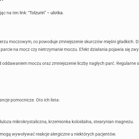
ąc na ten link:
“Tolzurin” – ulotka
.
erzu moczowym, co powoduje zmniejszenie skurczów mięśni gładkich. D
łe parcie na mocz czy nietrzymanie moczu. Efekt działania pojawia się zwyk
ad oddawaniem moczu oraz zmniejszenie liczby nagłych parć. Regularne
ncje pomocnicze. Oto ich lista:
uloza mikrokrystaliczna, krzemionka koloidalna, stearynian magnezu.
 mogą wywoływać reakcje alergiczne u niektórych pacjentów.