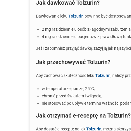
Jak dawkować Tolzurin?
Dawkowanie leku
Tolzurin
powinno być dostosowane 
2 mg raz dziennie u osób z łagodnymi zaburzenia
4 mg raz dziennie u pacjentów z prawidłową funk
Jeśli zapomnisz przyjąć dawkę, zażyj ją jak najszybci
Jak przechowywać Tolzurin?
Aby zachować skuteczność leku
Tolzurin
, należy p
w temperaturze poniżej 25°C,
chronić przed światłem i wilgocią,
nie stosować po upływie terminu ważności pod
Jak otrzymać e-receptę na Tolzurin?
Aby dostać e-receptę na lek
Tolzurin
, można skorzys