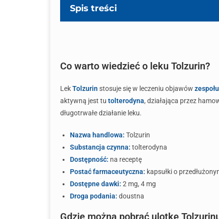
Spis treści
Co warto wiedzieć o leku Tolzurin?
Lek
Tolzurin
stosuje się w leczeniu objawów
zespołu
aktywną jest tu
tolterodyna
, działająca przez hamo
długotrwałe działanie leku.
Nazwa handlowa:
Tolzurin
Substancja czynna:
tolterodyna
Dostępność:
na receptę
Postać farmaceutyczna:
kapsułki o przedłużony
Dostępne dawki:
2 mg, 4 mg
Droga podania:
doustna
Gdzie można pobrać ulotkę Tolzurin