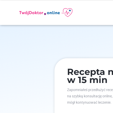
Recepta n
w 15 min
Zapomniałeś przedłużyć recep
na szybką konsultację online,
mógł kontynuować leczenie.