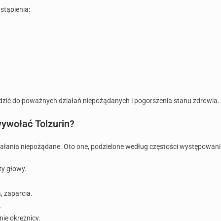
tąpienia:
dzić do poważnych działań niepożądanych i pogorszenia stanu zdrowia.
ywołać Tolzurin?
ania niepożądane. Oto one, podzielone według częstości występowani
y głowy.
, zaparcia.
.
ie okrężnicy.