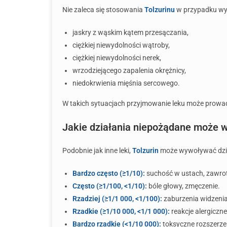
Nie zaleca się stosowania
Tolzurinu
w przypadku wys
jaskry z wąskim kątem przesączania,
ciężkiej niewydolności wątroby,
ciężkiej niewydolności nerek,
wrzodziejącego zapalenia okrężnicy,
niedokrwienia mięśnia sercowego.
W takich sytuacjach przyjmowanie leku może prowa
Jakie działania niepożądane może w
Podobnie jak inne leki,
Tolzurin
może wywoływać dział
Bardzo często (≥1/10):
suchość w ustach, zawrot
Często (≥1/100, <1/10):
bóle głowy, zmęczenie.
Rzadziej (≥1/1 000, <1/100):
zaburzenia widzenia
Rzadkie (≥1/10 000, <1/1 000):
reakcje alergiczne
Bardzo rzadkie (<1/10 000):
toksyczne rozszerzen