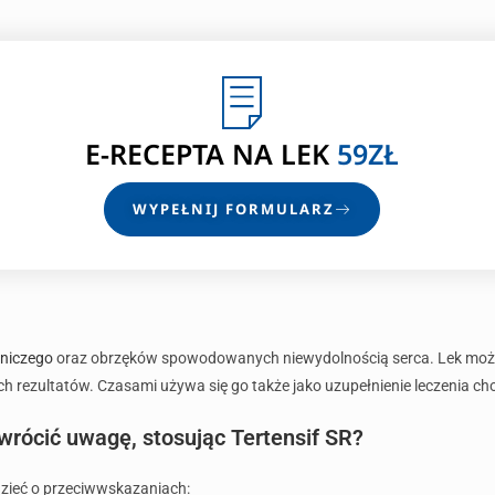
E-RECEPTA
NA LEK
59ZŁ
WYPEŁNIJ FORMULARZ
tniczego
oraz obrzęków spowodowanych niewydolnością serca. Lek może
ych rezultatów. Czasami używa się go także jako uzupełnienie leczenia ch
wrócić uwagę, stosując Tertensif SR?
dzieć o przeciwwskazaniach: