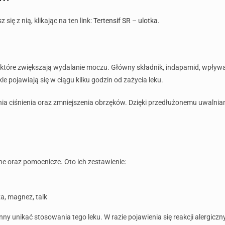
ię z nią, klikając na ten link:
Tertensif SR – ulotka
.
, które zwiększają wydalanie moczu. Główny składnik, indapamid, wpływa 
le pojawiają się w ciągu kilku godzin od zażycia leku.
nia ciśnienia oraz zmniejszenia obrzęków. Dzięki przedłużonemu uwalnia
nne oraz pomocnicze. Oto ich zestawienie:
za, magnez, talk
y unikać stosowania tego leku. W razie pojawienia się reakcji alergiczny