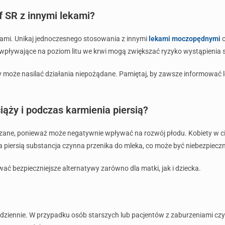
f SR z innymi lekami?
ekami. Unikaj jednoczesnego stosowania z innymi
lekami moczopędnymi
o
i wpływające na poziom litu we krwi mogą zwiększać ryzyko wystąpienia
ry może nasilać działania niepożądane. Pamiętaj, by zawsze informować
iąży i podczas karmienia piersią?
azane, ponieważ może negatywnie wpływać na rozwój płodu. Kobiety w c
a piersią substancja czynna przenika do mleka, co może być niebezpieczn
wać bezpieczniejsze alternatywy zarówno dla matki, jak i dziecka.
 dziennie. W przypadku osób starszych lub pacjentów z zaburzeniami cz