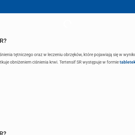
SR?
iśnienia tętniczego oraz w leczeniu obrzęków, które pojawiają się w wyni
utkuje obniżeniem ciśnienia krwi. Tertensif SR występuje w formie
tablete
SR?