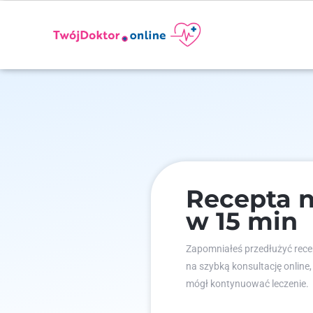
Recepta n
w 15 min
Zapomniałeś przedłużyć recep
na szybką konsultację online,
mógł kontynuować leczenie.