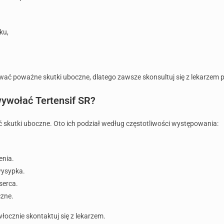
ku,
ć poważne skutki uboczne, dlatego zawsze skonsultuj się z lekarzem pr
ywołać Tertensif SR?
ć skutki uboczne. Oto ich podział według częstotliwości występowania:
enia.
wysypka.
serca.
czne.
ocznie skontaktuj się z lekarzem.