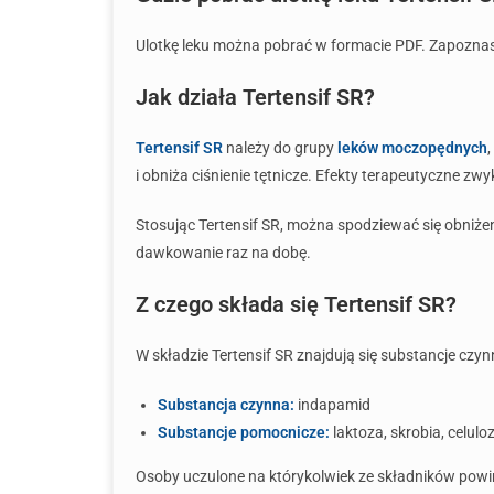
Ulotkę leku można pobrać w formacie PDF. Zapoznasz s
Jak działa Tertensif SR?
Tertensif SR
należy do grupy
leków moczopędnych
i obniża ciśnienie tętnicze. Efekty terapeutyczne zwyk
Stosując Tertensif SR, można spodziewać się obniże
dawkowanie raz na dobę.
Z czego składa się Tertensif SR?
W składzie Tertensif SR znajdują się substancje czy
Substancja czynna:
indapamid
Substancje pomocnicze:
laktoza, skrobia, celulo
Osoby uczulone na którykolwiek ze składników powinn