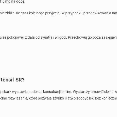
1,5 mg na dobę.
le nie zbliża się czas kolejnego przyjęcia. W przypadku przedawkowania na
rze pokojowej, z dala od światła i wilgoci. Przechowuj go poza zasięgie
tensif SR?
ą lekarz wystawia podczas konsultacji online. Wystarczy umówić się na wi
odne rozwiązanie, które pozwala szybko i łatwo zdobyć lek, bez konieczno