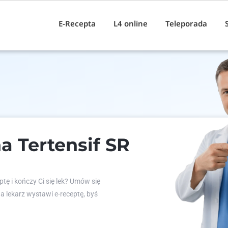
E-Recepta
L4 online
Teleporada
a Tertensif SR
tę i kończy Ci się lek? Umów się
 a lekarz wystawi e-receptę, byś