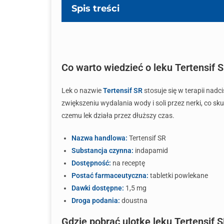
Spis treści
Co warto wiedzieć o leku Tertensif 
Lek o nazwie
Tertensif SR
stosuje się w terapii nadc
zwiększeniu wydalania wody i soli przez nerki, co sk
czemu lek działa przez dłuższy czas.
Nazwa handlowa:
Tertensif SR
Substancja czynna:
indapamid
Dostępność:
na receptę
Postać farmaceutyczna:
tabletki powlekane
Dawki dostępne:
1,5 mg
Droga podania:
doustna
Gdzie pobrać ulotkę leku Tertensif 