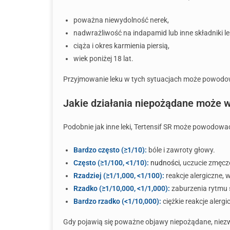
poważna niewydolność nerek,
nadwrażliwość na indapamid lub inne składniki le
ciąża i okres karmienia piersią,
wiek poniżej 18 lat.
Przyjmowanie leku w tych sytuacjach może powodowa
Jakie działania niepożądane może w
Podobnie jak inne leki, Tertensif SR może powodowa
Bardzo często (≥1/10):
bóle i zawroty głowy.
Często (≥1/100, <1/10):
nudności
, uczucie zmęcz
Rzadziej (≥1/1,000, <1/100):
reakcje alergiczne, 
Rzadko (≥1/10,000, <1/1,000):
zaburzenia rytmu 
Bardzo rzadko (<1/10,000):
ciężkie reakcje alergi
Gdy pojawią się poważne objawy niepożądane, niezwł