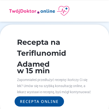
Recepta na
Teriflunomid
Adamed
w 15 min
Zapomniałeś przedłużyć receptę i kończy Ci się
lek? Umów się na szybką konsultację online, a
lekarz wystawi e-receptę, byś mógł kontynuować
leczenie.
RECEPTA ONLINE