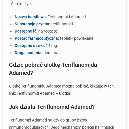
10. roku życia.
Nazwa handlowa:
Teriflunomid Adamed
Substancja czynna:
teriflunomid
Dostępność:
na receptę
Postać farmaceutyczna:
tabletki powlekane
Dostępne dawki:
14 mg
Droga podania:
doustna
Gdzie pobrać ulotkę Teriflunomidu
Adamed?
Ulotkę Teriflunomidu Adamed można pobrać, klikając w ten
link:
Teriflunomid Adamed – ulotka
.
Jak działa Teriflunomid Adamed?
Teriflunomid Adamed należy do grupy leków
immunomodulujących. Jego mechanizm polega na inhibicji