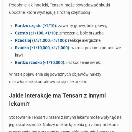
Podobnie jak inne leki, Tensart może powodować skutki
uboczne, które występują z różną częstością:
Bardzo często (≥1/10):
zawroty głowy, bóle głowy,
Często (≥1/100, <1/10):
zmęczenie, bóle brzucha,
Rzadziej (≥1/1,000, <1/100):
reakcje alergiczne,
Rzadko (≥1/10,000, <1/1,000):
wzrost poziomu potasu we
krwi,
Bardzo rzadko (<1/10,000):
uszkodzenie nerek.
W razie pojawienia się poważnych objawów należy
niezwłocznie skontaktować się z lekarzem.
Jakie interakcje ma Tensart z innymi
lekami?
Stosowanie Tensartu razem z innymi lekami może wpłynąć na
jego skuteczność. Należy unikać łączenia go z innymi lekami