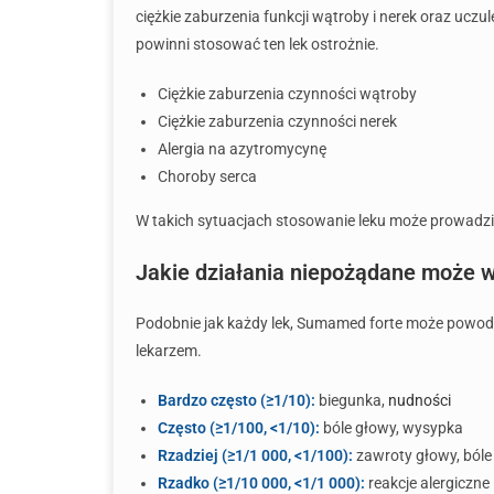
ciężkie zaburzenia funkcji wątroby i nerek oraz ucz
powinni stosować ten lek ostrożnie.
Ciężkie zaburzenia czynności wątroby
Ciężkie zaburzenia czynności nerek
Alergia na azytromycynę
Choroby serca
W takich sytuacjach stosowanie leku może prowadzi
Jakie działania niepożądane może
Podobnie jak każdy lek, Sumamed forte może powodow
lekarzem.
Bardzo często (≥1/10):
biegunka,
nudności
Często (≥1/100, <1/10):
bóle głowy, wysypka
Rzadziej (≥1/1 000, <1/100):
zawroty głowy, bóle
Rzadko (≥1/10 000, <1/1 000):
reakcje alergiczne