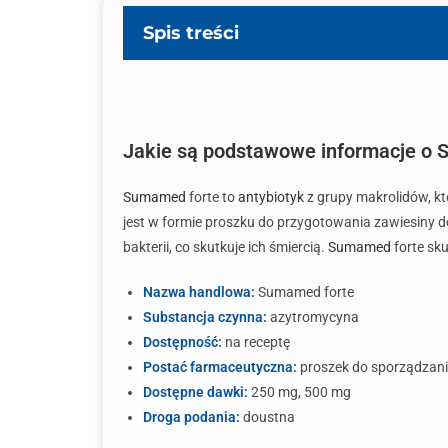
Spis treści
Jakie są podstawowe informacje o 
Sumamed
forte to
antybiotyk
z grupy makrolidów, kt
jest w formie proszku do przygotowania zawiesiny 
bakterii, co skutkuje ich śmiercią.
Sumamed
forte sku
Nazwa handlowa:
Sumamed forte
Substancja czynna:
azytromycyna
Dostępność:
na receptę
Postać farmaceutyczna:
proszek do sporządzani
Dostępne dawki:
250 mg, 500 mg
Droga podania:
doustna