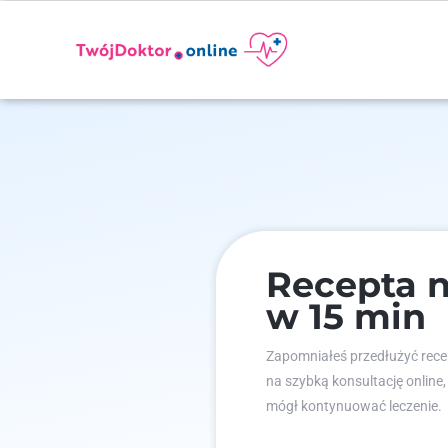
Recepta 
w 15 min
Zapomniałeś przedłużyć recep
na szybką konsultację online,
mógł kontynuować leczenie.