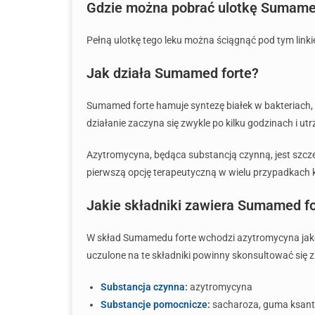
Gdzie można pobrać ulotkę Sumame
Pełną ulotkę tego leku można ściągnąć pod tym link
Jak działa Sumamed forte?
Sumamed forte hamuje syntezę białek w bakteriach, co
działanie zaczyna się zwykle po kilku godzinach i utr
Azytromycyna, będąca substancją czynną, jest szcze
pierwszą opcję terapeutyczną w wielu przypadkach k
Jakie składniki zawiera Sumamed fo
W skład Sumamedu forte wchodzi azytromycyna jako
uczulone na te składniki powinny skonsultować się z
Substancja czynna:
azytromycyna
Substancje pomocnicze:
sacharoza, guma ksan