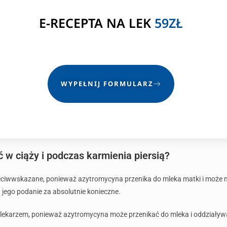
E-RECEPTA NA LEK
59ZŁ
WYPEŁNIJ FORMULARZ
w ciąży i podczas karmienia piersią?
eciwwskazane, ponieważ azytromycyna przenika do mleka matki i może 
a jego podanie za absolutnie konieczne.
z lekarzem, ponieważ azytromycyna może przenikać do mleka i oddziaływ