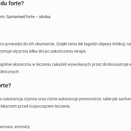
du forte?
iem:
Sumamed forte – ulotka
.
 prowadzi do ich obumarcia. Dzięki temu lek łagodzi objawy infekcji, tak
zymuje się przez kilka dni po zakończeniu terapii.
gólnie skuteczna w leczeniu zakażeń wywołanych przez drobnoustroje wr
linicznych.
rte?
 substancja czynna oraz różne substancje pomocnicze, takie jak sach
 lekarzem przed rozpoczęciem leczenia.
tanowa, aromaty