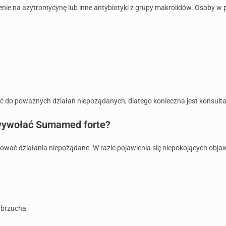
ulenie na azytromycynę lub inne antybiotyki z grupy makrolidów. Osoby w
ć do poważnych działań niepożądanych, dlatego konieczna jest konsulta
 wywołać Sumamed forte?
ać działania niepożądane. W razie pojawienia się niepokojących objaw
 brzucha