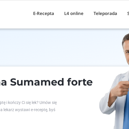
E-Recepta
L4 online
Teleporada
na Sumamed forte
tę i kończy Ci się lek? Umów się
 a lekarz wystawi e-receptę, byś