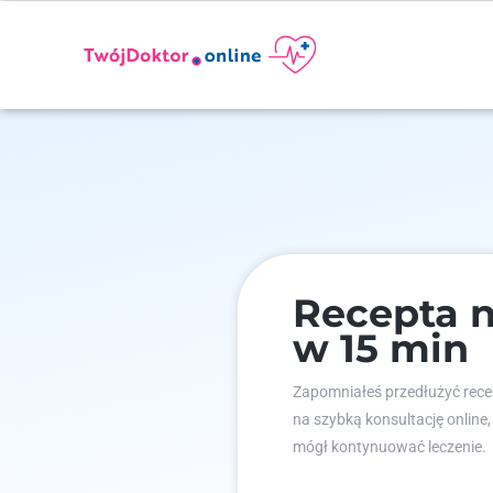
Recepta n
w 15 min
Zapomniałeś przedłużyć recep
na szybką konsultację online,
mógł kontynuować leczenie.