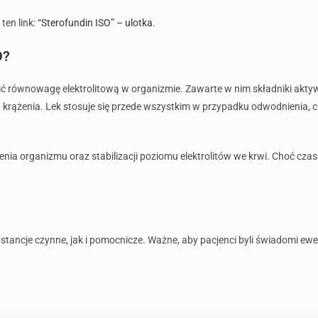
 ten link:
“Sterofundin ISO” – ulotka
.
O?
ć równowagę elektrolitową w organizmie. Zawarte w nim składniki aktywne
ążenia. Lek stosuje się przede wszystkim w przypadku odwodnienia, cię
ia organizmu oraz stabilizacji poziomu elektrolitów we krwi. Choć czas
ncje czynne, jak i pomocnicze. Ważne, aby pacjenci byli świadomi ewen