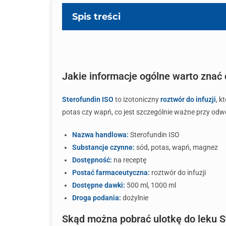
Spis treści
Jakie informacje ogólne warto znać 
Sterofundin ISO
to izotoniczny
roztwór do infuzji
, k
potas czy wapń, co jest szczególnie ważne przy odw
Nazwa handlowa:
Sterofundin ISO
Substancje czynne:
sód, potas, wapń, magnez
Dostępność:
na receptę
Postać farmaceutyczna:
roztwór do infuzji
Dostępne dawki:
500 ml, 1000 ml
Droga podania:
dożylnie
Skąd można pobrać ulotkę do leku S