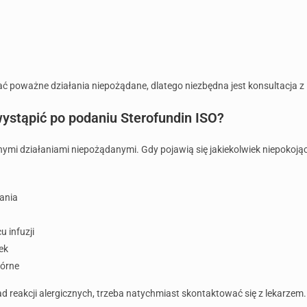
 poważne działania niepożądane, dlatego niezbędna jest konsultacja z
ystąpić po podaniu Sterofundin ISO?
ymi działaniami niepożądanymi. Gdy pojawią się jakiekolwiek niepokoją
dania
 infuzji
ek
kórne
 reakcji alergicznych, trzeba natychmiast skontaktować się z lekarzem.