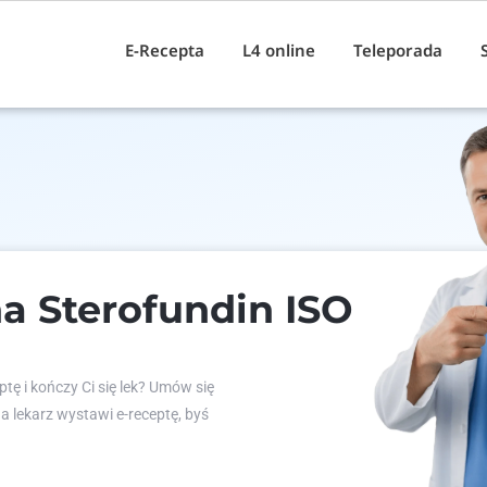
E-Recepta
L4 online
Teleporada
a Sterofundin ISO
tę i kończy Ci się lek? Umów się
 a lekarz wystawi e-receptę, byś