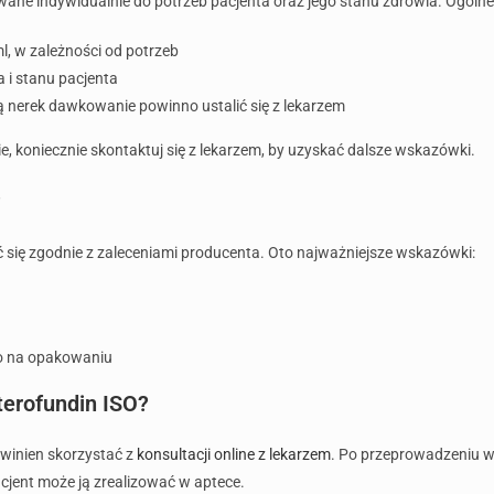
ane indywidualnie do potrzeb pacjenta oraz jego stanu zdrowia. Ogól
l, w zależności od potrzeb
i stanu pacjenta
ą nerek dawkowanie powinno ustalić się z lekarzem
e, koniecznie skontaktuj się z lekarzem, by uzyskać dalsze wskazówki.
?
ię zgodnie z zaleceniami producenta. Oto najważniejsze wskazówki:
go na opakowaniu
terofundin ISO?
owinien skorzystać z
konsultacji online z lekarzem
. Po przeprowadzeniu w
cjent może ją zrealizować w aptece.