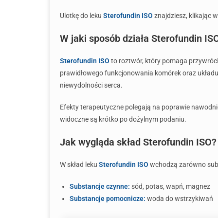
Ulotkę do leku
Sterofundin ISO
znajdziesz, klikając w
W jaki sposób działa Sterofundin IS
Sterofundin ISO
to roztwór, który pomaga przywróci
prawidłowego funkcjonowania komórek oraz układu kr
niewydolności serca.
Efekty terapeutyczne polegają na poprawie nawodnien
widoczne są krótko po dożylnym podaniu.
Jak wygląda skład Sterofundin ISO?
W skład leku
Sterofundin ISO
wchodzą zarówno substa
Substancje czynne:
sód, potas, wapń, magnez
Substancje pomocnicze:
woda do wstrzykiwań