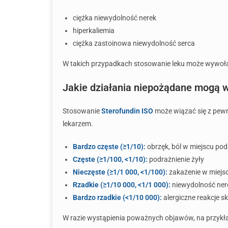
ciężka niewydolność nerek
hiperkaliemia
ciężka zastoinowa niewydolność serca
W takich przypadkach stosowanie leku może wywołać
Jakie działania niepożądane mogą w
Stosowanie
Sterofundin ISO
może wiązać się z pewn
lekarzem.
Bardzo częste (≥1/10):
obrzęk, ból w miejscu po
Częste (≥1/100, <1/10):
podrażnienie żyły
Nieczęste (≥1/1 000, <1/100):
zakażenie w miejscu
Rzadkie (≥1/10 000, <1/1 000):
niewydolność ner
Bardzo rzadkie (<1/10 000):
alergiczne reakcje s
W razie wystąpienia poważnych objawów, na przykład