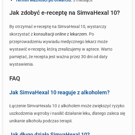
Termin ważności po otwarciu:
3 miesiące
Jak zdobyć e-receptę na SimvaHexal 10?
By otrzymać e-receptę na SimvaHexal 10, wystarczy
skorzystać z
konsultacji online z lekarzem
. Po
przeprowadzeniu wywiadu medycznego lekarz może
wystawić e-receptę, którą zrealizujemy w aptece. Warto
pamiętać, że recepta jest ważna przez 30 dni od daty
wystawienia.
FAQ
Jak SimvaHexal 10 reaguje z alkoholem?
Łączenie SimvaHexalu 10 z alkoholem może zwiększyć ryzyko
uszkodzenia wątroby i nasilić działanie leku, dlatego zaleca się
unikanie alkoholu podczas terapii.
Jak długo działa SimvaHexal 10?