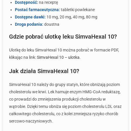
Dostępność:
na receptę
Postać farmaceutyczna:
tabletki powlekane
Dostępne dawki:
10 mg, 20 mg, 40 mg, 80 mg
Droga podania:
doustna
Gdzie pobrać ulotkę leku SimvaHexal 10?
Ulotkę do leku SimvaHexal 10 można pobrać w formacie PDF,
klikając na link:
SimvaHexal 10 – ulotka
.
Jak działa SimvaHexal 10?
SimvaHexal 10 należy do grupy statyn, które obniżają poziom
cholesterolu we krwi. Lek hamuje enzym HMG-CoA reduktazę,
co prowadzi do zmniejszenia produkcji cholesterolu w
wątrobie. Dzięki temu obniża się poziom cholesterolu LDL oraz
całkowitego cholesterolu, co z kolei zmniejsza ryzyko chorób
sercowo-naczyniowych.