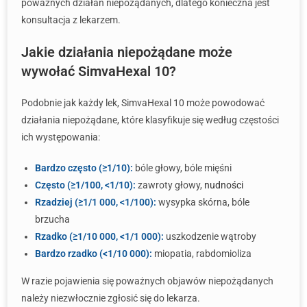
poważnych działań niepożądanych, dlatego konieczna jest
konsultacja z lekarzem.
Jakie działania niepożądane może
wywołać SimvaHexal 10?
Podobnie jak każdy lek, SimvaHexal 10 może powodować
działania niepożądane, które klasyfikuje się według częstości
ich występowania:
Bardzo często (≥1/10):
bóle głowy, bóle mięśni
Często (≥1/100, <1/10):
zawroty głowy,
nudności
Rzadziej (≥1/1 000, <1/100):
wysypka skórna, bóle
brzucha
Rzadko (≥1/10 000, <1/1 000):
uszkodzenie wątroby
Bardzo rzadko (<1/10 000):
miopatia, rabdomioliza
W razie pojawienia się poważnych objawów niepożądanych
należy niezwłocznie zgłosić się do lekarza.