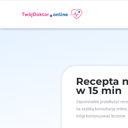
Recepta n
w 15 min
Zapomniałeś przedłużyć recep
na szybką konsultację online,
mógł kontynuować leczenie.