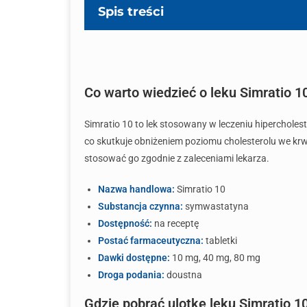
Spis treści
Co warto wiedzieć o leku Simratio 1
Simratio 10 to lek stosowany w leczeniu hiperchol
co skutkuje obniżeniem poziomu cholesterolu we krwi
stosować go zgodnie z zaleceniami lekarza.
Nazwa handlowa:
Simratio 10
Substancja czynna:
symwastatyna
Dostępność:
na receptę
Postać farmaceutyczna:
tabletki
Dawki dostępne:
10 mg, 40 mg, 80 mg
Droga podania:
doustna
Gdzie pobrać ulotkę leku Simratio 1