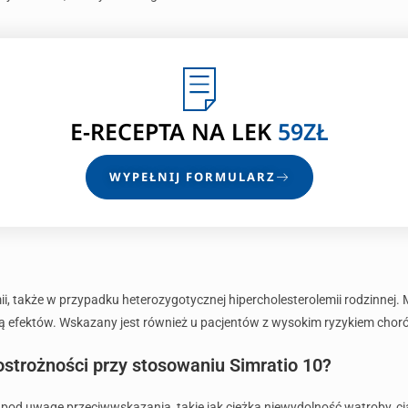
E-RECEPTA
NA LEK
59ZŁ
WYPEŁNIJ FORMULARZ
emii, także w przypadku heterozygotycznej hipercholesterolemii rodzinnej
zą efektów. Wskazany jest również u pacjentów z wysokim ryzykiem cho
ostrożności przy stosowaniu Simratio 10?
 pod uwagę przeciwwskazania, takie jak ciężka niewydolność wątroby, ciąż