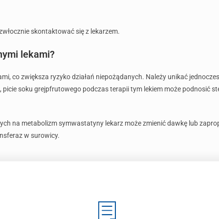
iezwłocznie skontaktować się z lekarzem.
nnymi lekami?
kami, co zwiększa ryzyko działań niepożądanych. Należy unikać jednocz
 picie soku grejpfrutowego podczas terapii tym lekiem może podnosić s
ch na metabolizm symwastatyny lekarz może zmienić dawkę lub zapropo
nsferaz w surowicy.