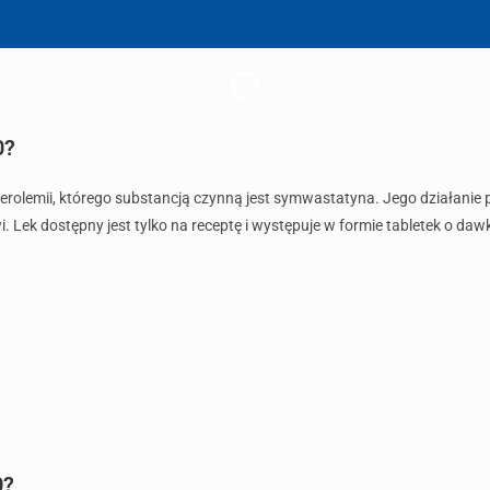
0?
esterolemii, którego substancją czynną jest symwastatyna. Jego działa
. Lek dostępny jest tylko na receptę i występuje w formie tabletek o d
0?