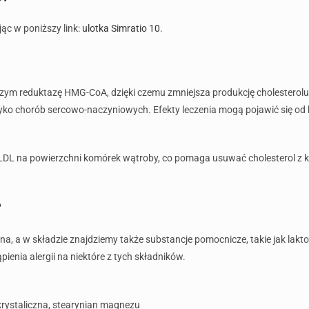
jąc w poniższy link:
ulotka Simratio 10
.
zym reduktazę HMG-CoA, dzięki czemu zmniejsza produkcję cholesterolu 
yko chorób sercowo-naczyniowych. Efekty leczenia mogą pojawić się od kil
L na powierzchni komórek wątroby, co pomaga usuwać cholesterol z krwi
?
a, a w składzie znajdziemy także substancje pomocnicze, takie jak lakto
nia alergii na niektóre z tych składników.
krystaliczna, stearynian magnezu