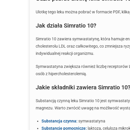
Ulotkę tego leku można pobrać w formacie PDF, klika
Jak działa Simratio 10?
Simratio 10 zawiera symwastatynę, która hamuje en
cholesterolu LDL oraz całkowitego, co zmniejsza ryz
indywidualnej reakcji organizmu.
Symwastatyna zwiększa również liczbę receptorów LD
osób z hipercholesterolemią.
Jakie składniki zawiera Simratio 10
Substancją czynną leku Simratio 10 jest symwastatyn
magnezu. Warto zwrócić uwagę na możliwość wystąpie
Substancja czynna:
symwastatyna
Substancje pomocnicze:
laktoza, celuloza mikro