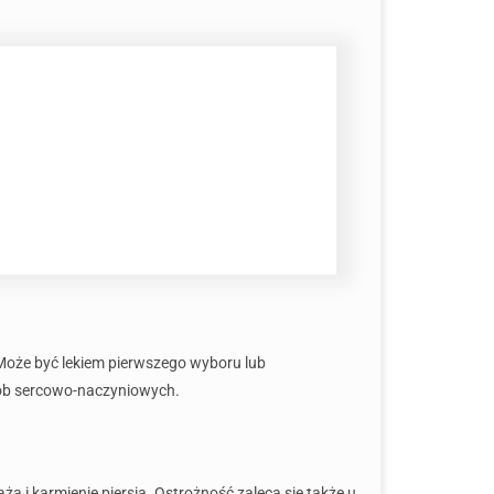
. Może być lekiem pierwszego wyboru lub
rób sercowo-naczyniowych.
a i karmienie piersią. Ostrożność zaleca się także u