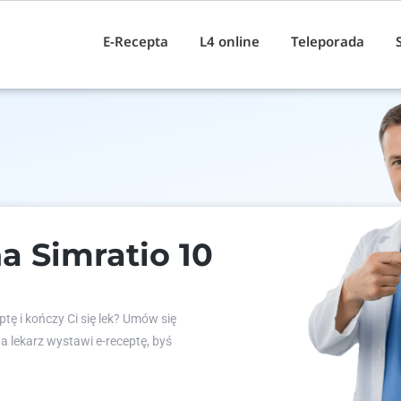
E-Recepta
L4 online
Teleporada
a Simratio 10
tę i kończy Ci się lek? Umów się
 a lekarz wystawi e-receptę, byś