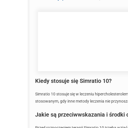
Kiedy stosuje się Simratio 10?
Simratio 10 stosuje się w leczeniu hipercholesterol
stosowanym, gdy inne metody leczenia nie przynos
Jakie są przeciwwskazania i środki 
Przed rozpoczęciem terapii Simratio 10 trzeba wziąć