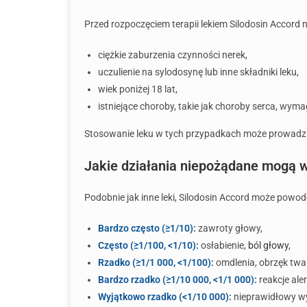
Przed rozpoczęciem terapii lekiem Silodosin Accord
ciężkie zaburzenia czynności nerek,
uczulienie na sylodosynę lub inne składniki leku,
wiek poniżej 18 lat,
istniejące choroby, takie jak choroby serca, wym
Stosowanie leku w tych przypadkach może prowadzić
Jakie działania niepożądane mogą w
Podobnie jak inne leki, Silodosin Accord może powod
Bardzo często (≥1/10):
zawroty głowy,
Często (≥1/100, <1/10):
osłabienie,
ból głowy
,
Rzadko (≥1/1 000, <1/100):
omdlenia, obrzęk twa
Bardzo rzadko (≥1/10 000, <1/1 000):
reakcje ale
Wyjątkowo rzadko (<1/10 000):
nieprawidłowy wy