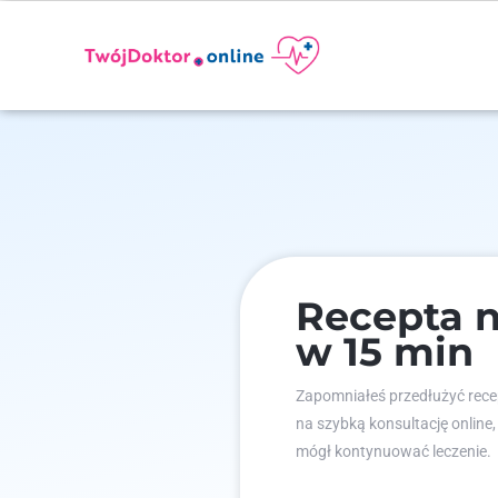
Recepta n
w 15 min
Zapomniałeś przedłużyć recep
na szybką konsultację online,
mógł kontynuować leczenie.