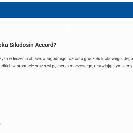
eku Silodosin Accord?
czyzn w leczeniu objawów łagodnego rozrostu gruczołu krokowego. Jego 
gładkich w prostacie oraz szyi pęcherza moczowego, ułatwiając tym sam
ku