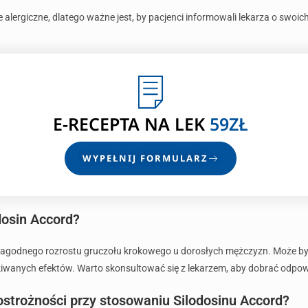
lergiczne, dlatego ważne jest, by pacjenci informowali lekarza o swoic
E-RECEPTA
NA LEK
59ZŁ
WYPEŁNIJ FORMULARZ
dosin Accord?
w łagodnego rozrostu gruczołu krokowego u dorosłych mężczyzn. Może b
zekiwanych efektów. Warto skonsultować się z lekarzem, aby dobrać odpow
ostrożności przy stosowaniu Silodosinu Accord?