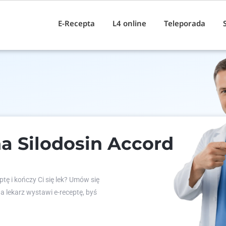
E-Recepta
L4 online
Teleporada
a Silodosin Accord
tę i kończy Ci się lek? Umów się
 a lekarz wystawi e-receptę, byś